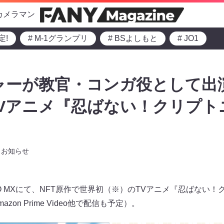
カメラマン
定!
# M-1グランプリ
# BSよしもと
# JO1
ャーが教官・コンガ役として出演!
Vアニメ『忍ばない！クリプト
お知らせ
YO MXにて、NFT原作で世界初（※）のTVアニメ『忍ばない
on Prime Video他で配信も予定）。