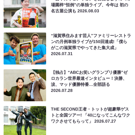
場園梓“恒例”の単独ライブ、今年は 初の
名古屋公演も
2026.08.03
“滋賀県住みます芸人”ファミリーレストラ
ンの月例単独ライブが150回達成!「僕ら
がこの滋賀県でやってきた集大成」
2026.07.31
【独占】“ABCお笑いグランプリ優勝”ゼ
ロカラン世界最速インタビュー！決勝、
涙、マッド優勝特番…全部語る
2026.07.28
THE SECOND王者・トットが超豪華ゲス
トと全国ツアー! 「40になってこんなワク
ワクさせてもらって」
2026.07.27