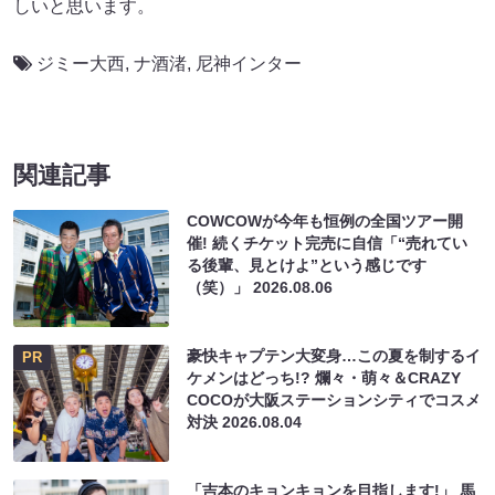
しいと思います。
ジミー大西
,
ナ酒渚
,
尼神インター
関連記事
COWCOWが今年も恒例の全国ツアー開
催! 続くチケット完売に自信「“売れてい
る後輩、見とけよ”という感じです
（笑）」
2026.08.06
豪快キャプテン大変身…この夏を制するイ
PR
ケメンはどっち!? 爛々・萌々＆CRAZY
COCOが大阪ステーションシティでコスメ
対決
2026.08.04
「吉本のキョンキョンを目指します!」 馬