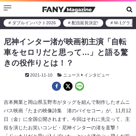
Menu
# ダブルインパクト2026
# 配信延長決定!
# M-1グラ
尼神インター渚が映画初主演「自転
車をセロリだと思って…」と語る驚
きの役作りとは！？
2021-11-10
ニュース
インタビュー
吉本興業と岡山県玉野市がタッグを組んで制作したオムニ
バス映画『たまの映像詩集 渚のバイセコー』が、11月12
日（金）に全国公開されます。今回はそれに先立って、主
役を演じたお笑いコンビ・尼神インターの渚を直撃！