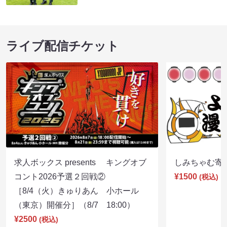
ライブ配信チケット
求人ボックス presents キングオブ
しみちゃむ寄席（
コント2026予選２回戦②
¥1500
(税込)
［8/4（火）きゅりあん 小ホール
（東京）開催分］（8/7 18:00）
¥2500
(税込)