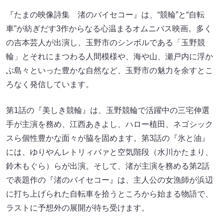
『たまの映像詩集 渚のバイセコー』は、“競輪”と“自転
車”が紡ぎだす3作からなる心温まるオムニバス映画。多く
の吉本芸人が出演し、玉野市のシンボルである「玉野競
輪」とそれにまつわる人間模様や、海や山、瀬戸内に浮か
ぶ島々といった豊かな自然など、玉野市の魅力を余すとこ
ろなく発信しています。
第1話の『美しき競輪』は、玉野競輪で活躍中の三宅伸選
手が主演を務め、江西あきよし、ハロー植田、ネゴシック
スら個性豊かな面々が脇を固めます。第3話の『氷と油』
には、ゆりやんレトリィバァと空気階段（水川かたまり、
鈴木もぐら）らが出演。そして、渚が主演を務める第2話
で表題作の『渚のバイセコー』は、主人公の女漁師が浜辺
に打ち上げられた自転車を拾うところから始まる物語で、
ラストに予想外の展開が待ち受けます。