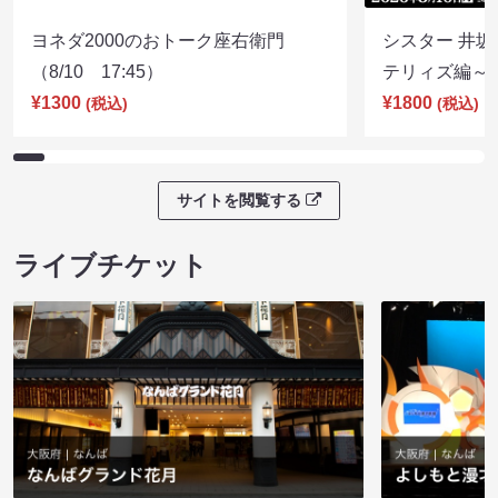
ヨネダ2000のおトーク座右衛門
シスター 井坂
（8/10 17:45）
テリィズ編～（8
¥1300
¥1800
(税込)
(税込)
サイトを閲覧する
ライブチケット