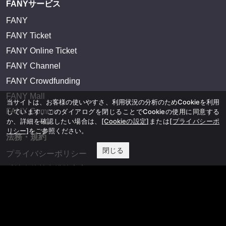
FANYサービス
FANY
FANY Ticket
FANY Online Ticket
FANY Channel
FANY Crowdfunding
FANY Mall
当サイトは、お客様の使いやすさ、利用状況の分析のためCookieを利用
FANY Commu
しています。このダイアログを閉じることでCookieの使用に同意する
か、詳細を確認したい場合は、
[Cookieの設定]
または
[プライバシーポ
リシー]
をご参照ください。
法務・規約
閉じる
プライバシーポリシー
反社会的勢力排除宣言
会社情報
吉本興業株式会社