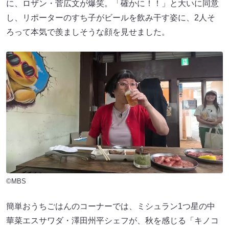
に、ロザン・菅広文が爆笑。「確かに！！」と大いに同意
し、リポーターのすち子がビールを飲み干す姿に、2人そ
ろって本気で羨ましそうな顔を見せました。
©MBS
簡単おうちごはんのコーナーでは、ミシュラン1つ星の中
華菜エスサワダ・澤田州平シェフが、秋を感じる「キノコ