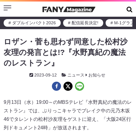
Menu
# ダブルインパクト2026
# 配信延長決定!
# M-1グラ
ロザン・菅も思わず同意した松村沙
友理の発言とは!?『水野真紀の魔法
のレストラン』
2023-09-12
ニュース
お知らせ
9月13日（水）19:00～のMBSテレビ『水野真紀の魔法のレ
ストラン』では、ぶりっこキャラでブレイク中の元乃木坂
46でタレントの松村沙友理をゲストに迎え、「大阪24区行
列ドキュメント24時」が放送されます。