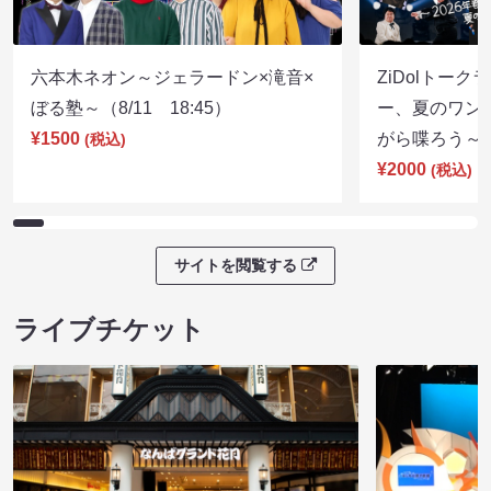
六本木ネオン～ジェラードン×滝音×
ZiDolトーク
ぼる塾～（8/11 18:45）
ー、夏のワン
¥1500
がら喋ろう～（8
(税込)
¥2000
(税込)
サイトを閲覧する
ライブチケット