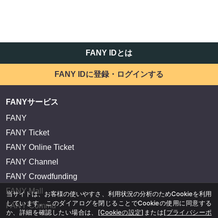
FANY IDとは
FANY IDに登録・ログインする
FANYサービス
FANY
FANY Ticket
FANY Online Ticket
FANY Channel
FANY Crowdfunding
FANY Mall
当サイトは、お客様の使いやすさ、利用状況の分析のためCookieを利用
しています。このダイアログを閉じることでCookieの使用に同意する
FANY Commu
か、詳細を確認したい場合は、
[Cookieの設定]
または
[プライバシーポ