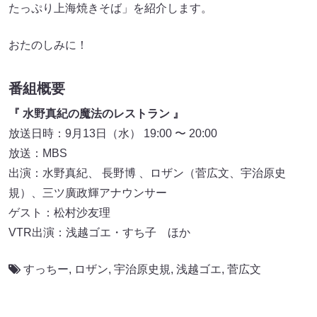
たっぷり上海焼きそば」を紹介します。
おたのしみに！
番組概要
『 水野真紀の魔法のレストラン 』
放送日時：9月13日（水） 19:00 〜 20:00
放送：MBS
出演：水野真紀、 長野博 、ロザン（菅広文、宇治原史
規）、三ツ廣政輝アナウンサー
ゲスト：松村沙友理
VTR出演：浅越ゴエ・すち子 ほか
すっちー
,
ロザン
,
宇治原史規
,
浅越ゴエ
,
菅広文