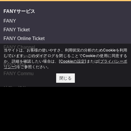
FANYサービス
FANY
FANY Ticket
FANY Online Ticket
FANY Channel
当サイトは、お客様の使いやすさ、利用状況の分析のためCookieを利用
しています。このダイアログを閉じることでCookieの使用に同意する
FANY Crowdfunding
か、詳細を確認したい場合は、
[Cookieの設定]
または
[プライバシーポ
FANY Mall
リシー]
をご参照ください。
FANY Commu
閉じる
法務・規約
プライバシーポリシー
反社会的勢力排除宣言
会社情報