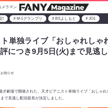
カメラマン
定!
# M-1グランプリ
# BSよしもと
# JO1
スト単独ライブ「おしゃれしゃ
評につき9月5日(火)まで見逃
お知らせ
と漫才劇場で開催された、天才ピアニスト単独ライブ「おしゃれ
）まで見逃し配信延長が決定しました。