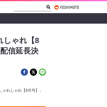
Search Form
Search
れしゃれ【8
し配信延長決
しゃれしゃれ【8月号】」