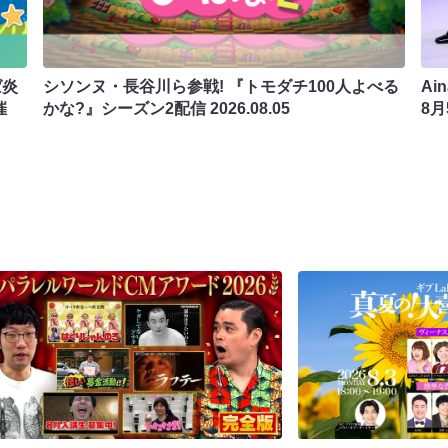
ば炎
シソンヌ・長谷川ら参戦! 『トモダチ100人よべる
Ai
催
かな?』シーズン2配信
2026.08.05
8