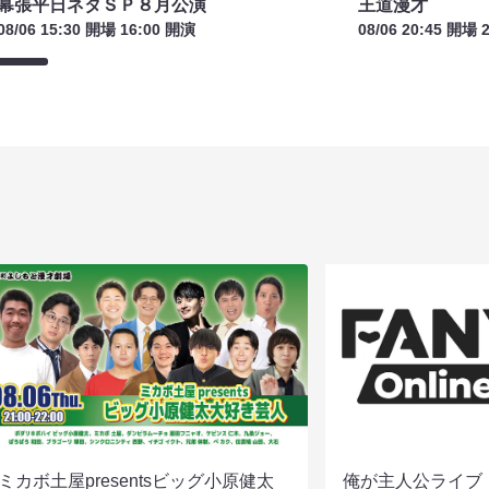
幕張平日ネタＳＰ８月公演
王道漫才
08/06 15:30 開場 16:00 開演
08/06 20:45 開場 
ミカボ土屋presentsビッグ小原健太
俺が主人公ライブ（8