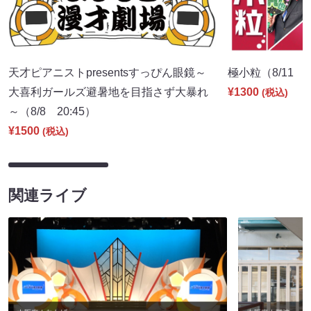
天才ピアニストpresentsすっぴん眼鏡～
極小粒（8/11 2
大喜利ガールズ避暑地を目指さず大暴れ
¥1300
(税込)
～（8/8 20:45）
¥1500
(税込)
関連ライブ