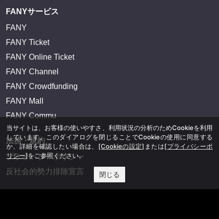
FANYサービス
FANY
FANY Ticket
FANY Online Ticket
FANY Channel
FANY Crowdfunding
FANY Mall
FANY Commu
当サイトは、お客様の使いやすさ、利用状況の分析のためCookieを利用
しています。このダイアログを閉じることでCookieの使用に同意する
法務・規約
か、詳細を確認したい場合は、
[Cookieの設定]
または
[プライバシーポ
リシー]
をご参照ください。
プライバシーポリシー
反社会的勢力排除宣言
閉じる
会社情報
吉本興業株式会社