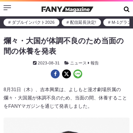
Menu
# ダブルインパクト2026
# 配信延長決定!
# M-1グラ
爛々・大国が体調不良のため当面の
間の休養を発表
2023-08-31
ニュース
報告
8月31日（木）、吉本興業は、よしもと漫才劇場所属の
爛々・大国麗が体調不良のため、当面の間、休養すること
をFANYマガジンを通じて発表しました。