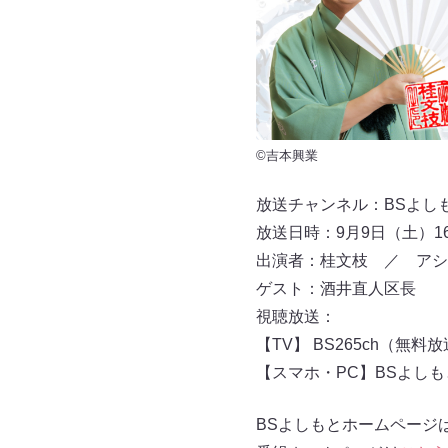
©吉本興業
放送チャンネル：BSよしもと 
放送日時：9月9日（土）16
出演者：桂文枝 ／ アシ
ゲスト：酒井直人区長
視聴放送：
【TV】 BS265ch（無料
【スマホ・PC】BSよし
BSよしもとホームページ