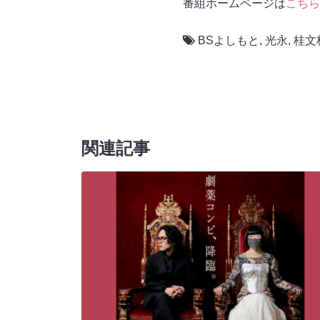
番組ホームページは
こちら
BSよしもと
,
光永
,
桂文
関連記事