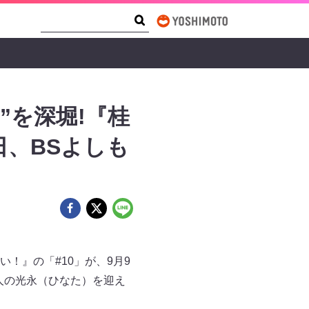
Search Form
Search
”を深堀!『桂
日、BSよしも
！』の「#10」が、9月9
人の光永（ひなた）を迎え