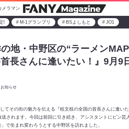
カメラマン
定!
# M-1グランプリ
# BSよしもと
# JO1
の地・中野区の“ラーメンMAP
首長さんに逢いたい！』9月9
お知らせ
してその街の魅力を伝える『桂文枝の全国の首長さんに逢いたい
放送されます。今回は前回に引き続き、アシスタントにピン芸
開発」で生まれ変わろうとする中野区を訪れました。