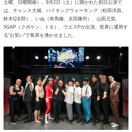
土曜、日曜開催）。9月2日（土）に開かれた初日公演で
は、チャンス大城、ハイキングウォーキング（松田洋昌、
鈴木Q太郎）、いぬ（有馬徹、太田隆司）、山田元気、
5GAP（クボケン、トモ）、ウエスPが出演。世界に通用す
る“お笑い”で客席を沸かせました。