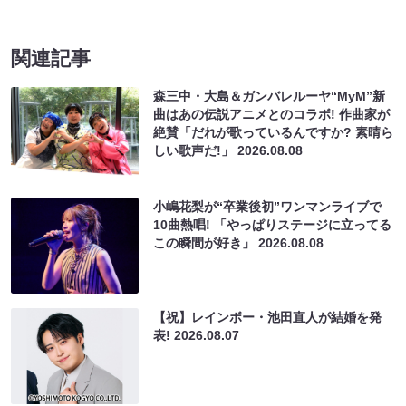
関連記事
森三中・大島＆ガンバレルーヤ“MyM”新
曲はあの伝説アニメとのコラボ! 作曲家が
絶賛「だれが歌っているんですか? 素晴ら
しい歌声だ!」
2026.08.08
小嶋花梨が“卒業後初”ワンマンライブで
10曲熱唱! 「やっぱりステージに立ってる
この瞬間が好き」
2026.08.08
【祝】レインボー・池田直人が結婚を発
表!
2026.08.07