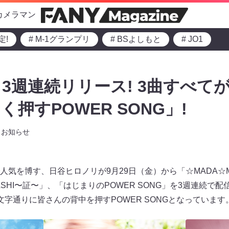
カメラマン
定!
# M-1グランプリ
# BSよしもと
# JO1
3週連続リリース! 3曲すべて
押すPOWER SONG」!
お知らせ
気を博す、日谷ヒロノリが9月29日（金）から「☆MADA☆M
SHI〜証〜」、「はじまりのPOWER SONG」を3週連続で
字通りに皆さんの背中を押すPOWER SONGとなっています