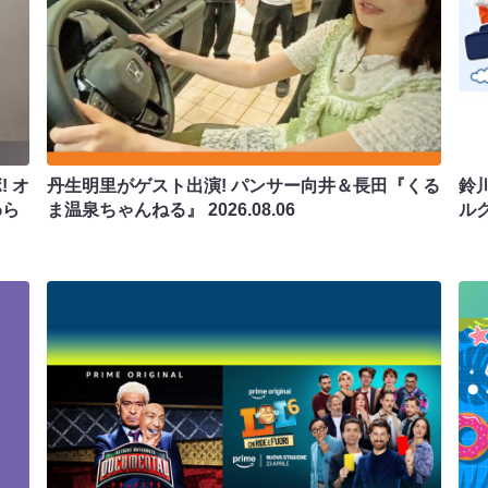
 オ
丹生明里がゲスト出演! パンサー向井＆長田『くる
鈴
わら
ま温泉ちゃんねる』
2026.08.06
ル