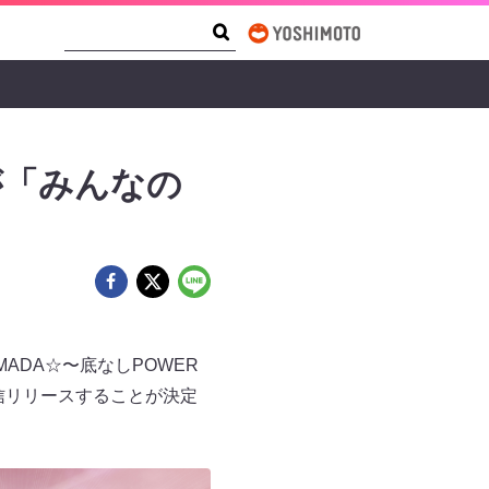
Search Form
Search
が「みんなの
ADA☆〜底なしPOWER
配信リリースすることが決定
。