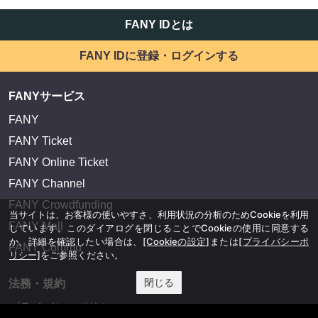
FANY IDとは
FANY IDに登録・ログインする
FANYサービス
FANY
FANY Ticket
FANY Online Ticket
FANY Channel
FANY Crowdfunding
当サイトは、お客様の使いやすさ、利用状況の分析のためCookieを利用
FANY Mall
しています。このダイアログを閉じることでCookieの使用に同意する
か、詳細を確認したい場合は、
[Cookieの設定]
または
[プライバシーポ
FANY Commu
リシー]
をご参照ください。
閉じる
法務・規約
プライバシーポリシー