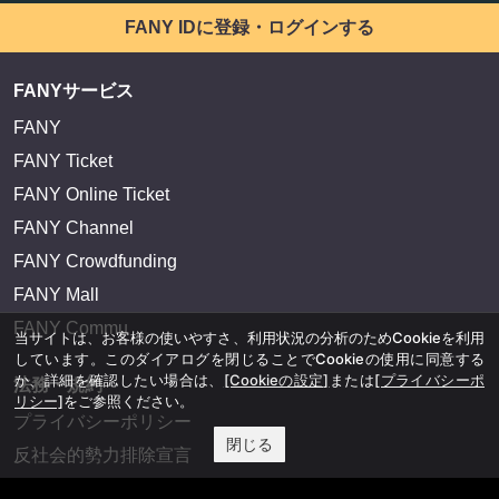
FANY IDに登録・ログインする
FANYサービス
FANY
FANY Ticket
FANY Online Ticket
FANY Channel
FANY Crowdfunding
FANY Mall
FANY Commu
当サイトは、お客様の使いやすさ、利用状況の分析のためCookieを利用
しています。このダイアログを閉じることでCookieの使用に同意する
か、詳細を確認したい場合は、
[Cookieの設定]
または
[プライバシーポ
法務・規約
リシー]
をご参照ください。
プライバシーポリシー
閉じる
反社会的勢力排除宣言