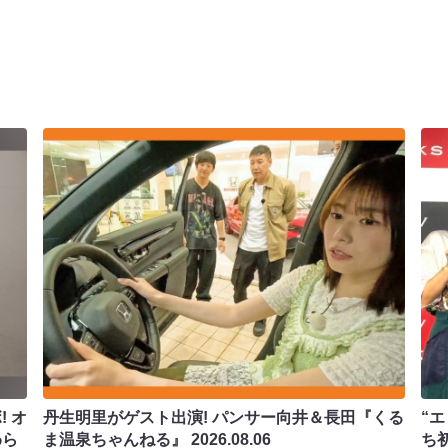
 オ
丹生明里がゲスト出演! パンサー向井＆長田『くる
“エ
わら
ま温泉ちゃんねる』
2026.08.06
ち