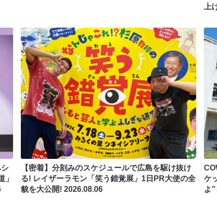
上
ペシ
【密着】分刻みのスケジュールで広島を駆け抜け
C
道」
る! レイザーラモン「笑う錯覚展」1日PR大使の全
ケ
6
貌を大公開!
2026.08.06
よ