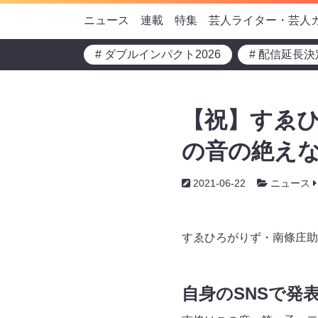
ニュース
連載
特集
芸人ライター・芸人
# ダブルインパクト2026
# 配信延長決
【祝】すゑひ
の音の絶え
2021-06-22
ニュース
すゑひろがりず・南條庄助
自身のSNSで発