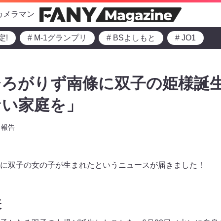
カメラマン
定!
# M-1グランプリ
# BSよしもと
# JO1
ろがりず南條に双子の姫様誕生
ない家庭を」
報告
に双子の女の子が生まれたというニュースが届きました！
表