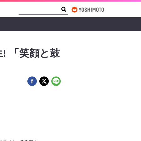
Search Form
Search
! 「笑顔と鼓