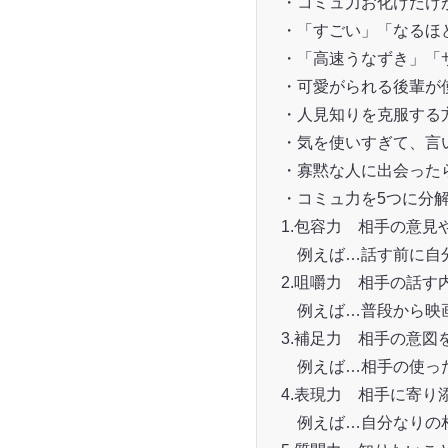
・コミュ力お化けだけ
・「すごい」「なるほ
・「高速うなずき」「
・可愛がられる後輩が
・人見知りを克服する
・気を使いすぎて、言
・寡黙な人に出会った
・コミュ力を5つに分
1.包容力 相手の意
例えば…話す前に自分
2.咀嚼力 相手の話す
例えば…普段から映画
3.補足力 相手の意
例えば…相手の使った
4.表現力 相手に寄
例えば…自分なりの相