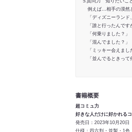
5.質問力 知りたい
例えば…相手の漠然と
「ディズニーランド
「誰と行ったんです
「何乗りました？」
「混んでました？」
「ミッキー会えまし
「並んでるときって
書籍概要
超コミュ力
好きな人だけに好かれるコ
発売日：2023年10月20
仕様：四六判・並製・1色