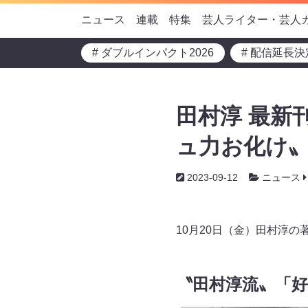
ニュース
連載
特集
芸人ライター・芸人
# ダブルインパクト2026
# 配信延長決
田村淳 最新
ュ力お化け〟
2023-09-12
ニュース
10月20日（金）田村淳
〝田村淳流〟「