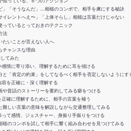
が知っている、６つのアクション
ど」「そうなんだ」…相槌のコンボで、相手を虜にする秘訣
サイレントへえ〜」「上体そらし」相槌は言葉だけじゃない
使っているとっておきのテクニック
方法
いたいことが言えない人へ
らチャンスな理由
解してみた
見や感情に寄り添い、理解するために耳を傾ける
と「肯定の約束」をしてなるべく相手を否定しないようにす
内容を正確に・深く理解する
や昔話のストーリーを要約してみる癖をつける
図を正確に理解するために、相手の言葉を補う
難しい言葉の意味を解説しながら交通整理してみる
り添って感情、ジェスチャー、身振り手振りをつける
槌のコンボを試して相手に響く組み合わせを見つけてみる