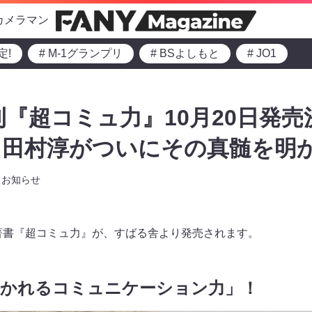
カメラマン
定!
# M-1グランプリ
# BSよしもと
# JO1
刊『超コミュ力』10月20日発売
田村淳がついにその真髄を明か
お知らせ
の著書『超コミュ力』が、すばる舎より発売されます。
好かれるコミュニケーション力」！