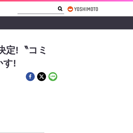
Search Form
Search
決定!〝コミ
す!