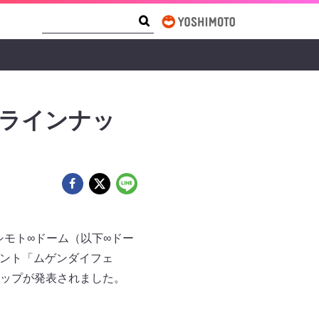
Search Form
Search
ズラインナッ
シモト∞ドーム（以下∞ドー
ベント「ムゲンダイフェ
ナップが発表されました。