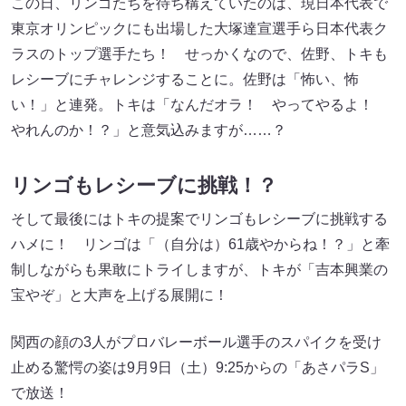
この日、リンゴたちを待ち構えていたのは、現日本代表で
東京オリンピックにも出場した大塚達宣選手ら日本代表ク
ラスのトップ選手たち！ せっかくなので、佐野、トキも
レシーブにチャレンジすることに。佐野は「怖い、怖
い！」と連発。トキは「なんだオラ！ やってやるよ！
やれんのか！？」と意気込みますが……？
リンゴもレシーブに挑戦！？
そして最後にはトキの提案でリンゴもレシーブに挑戦する
ハメに！ リンゴは「（自分は）61歳やからね！？」と牽
制しながらも果敢にトライしますが、トキが「吉本興業の
宝やぞ」と大声を上げる展開に！
関西の顔の3人がプロバレーボール選手のスパイクを受け
止める驚愕の姿は9月9日（土）9:25からの「あさパラS」
で放送！