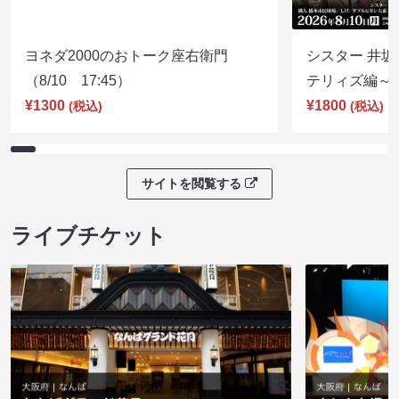
ヨネダ2000のおトーク座右衛門
シスター 井坂
（8/10 17:45）
テリィズ編～（8
¥1300
¥1800
(税込)
(税込)
サイトを閲覧する
ライブチケット