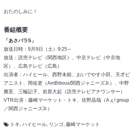
おたのしみに！
番組概要
「あさパラS」
放送日時：9月9日（土）9:25～
放送：読売テレビ（関西地区）、中京テレビ（中京地
区）、広島テレビ（広島）
出演者：ハイヒール、西野未姫、おいでやす小田、天才ピ
アニスト、岡佑吏（AmBitious/関西ジャニーズJr.）、中野
雅至、三輪記子、岩原大起（読売テレビアナウンサー）
VTR出演：藤崎マーケット・トキ、佐野晶哉（Aぇ! group
／関西ジャニーズJr.）
トキ
,
ハイヒール
,
リンゴ
,
藤崎マーケット