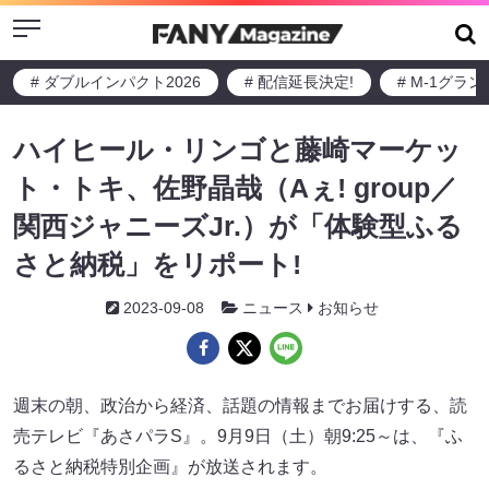
Menu
# ダブルインパクト2026
# 配信延長決定!
# M-1グラ
ハイヒール・リンゴと藤崎マーケッ
ト・トキ、佐野晶哉（Aぇ! group／
関西ジャニーズJr.）が「体験型ふる
さと納税」をリポート!
2023-09-08
ニュース
お知らせ
週末の朝、政治から経済、話題の情報までお届けする、読
売テレビ『あさパラS』。9月9日（土）朝9:25～は、『ふ
るさと納税特別企画』が放送されます。