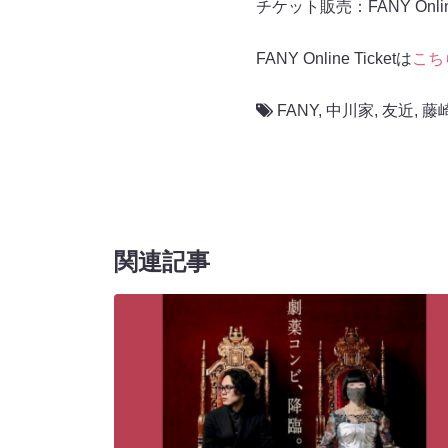
チケット販売：FANY Online 
FANY Online Ticketは
こち
FANY
,
中川家
,
友近
,
藤
関連記事