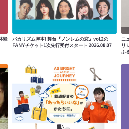
体験
バカリズム脚本! 舞台『ノンレムの窓』vol.2の
ニ
FANYチケット1次先行受付スタート
2026.08.07
リ
ふ