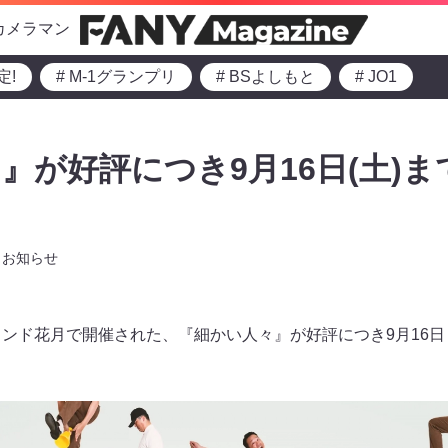
カメラマン
定!
# M-1グランプリ
# BSよしもと
# JO1
』が好評につき9月16日(土)
お知らせ
ランド花月で開催された、『細かい人々』が好評につき9月16