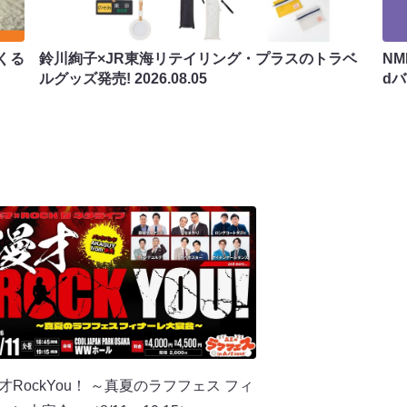
くる
鈴川絢子×JR東海リテイリング・プラスのトラベ
N
ルグッズ発売!
2026.08.05
d
才RockYou！ ～真夏のラフフェス フィ