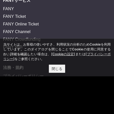
FANYサービス
FANY
FANY Ticket
FANY Online Ticket
FANY Channel
FANY Crowdfunding
当サイトは、お客様の使いやすさ、利用状況の分析のためCookieを利用
FANY Mall
しています。このダイアログを閉じることでCookieの使用に同意する
か、詳細を確認したい場合は、
[Cookieの設定]
または
[プライバシーポ
FANY Commu
リシー]
をご参照ください。
法務・規約
閉じる
プライバシーポリシー
反社会的勢力排除宣言
会社情報
吉本興業株式会社
お問い合わせ