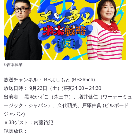
©吉本興業
放送チャンネル： BSよしもと (BS265ch)
放送日時： 9月23日（土）深夜24:00～24:30
出演者 ：黒沢かずこ（森三中）、増井健仁（ワーナーミュ
ージック・ジャパン）、久代萌美、戸塚由眞 (ビルボード
ジャパン)
＃38ゲスト：内藤裕紀
視聴放送：