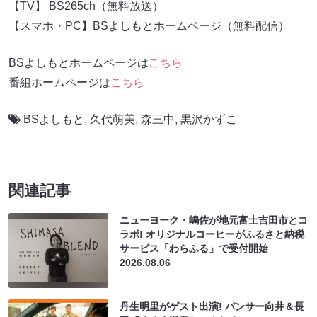
【TV】 BS265ch（無料放送）
【スマホ・PC】BSよしもとホームページ（無料配信）
BSよしもとホームページは
こちら
番組ホームページは
こちら
BSよしもと
,
久代萌美
,
森三中
,
黒沢かずこ
関連記事
ニューヨーク・嶋佐が地元富士吉田市とコ
ラボ! オリジナルコーヒーがふるさと納税
サービス「わらふる」で受付開始
2026.08.06
丹生明里がゲスト出演! パンサー向井＆長