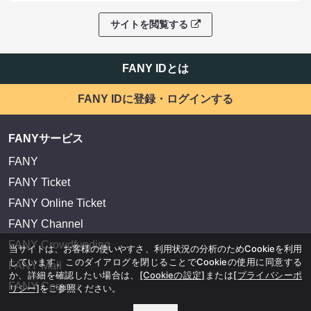
サイトを閲覧する
FANY IDとは
FANY IDに登録・ログインする
FANYサービス
FANY
FANY Ticket
FANY Online Ticket
FANY Channel
FANY Crowdfunding
当サイトは、お客様の使いやすさ、利用状況の分析のためCookieを利用
しています。このダイアログを閉じることでCookieの使用に同意する
FANY Mall
か、詳細を確認したい場合は、
[Cookieの設定]
または
[プライバシーポ
FANY Commu
リシー]
をご参照ください。