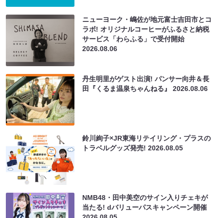
ニューヨーク・嶋佐が地元富士吉田市とコ
ラボ! オリジナルコーヒーがふるさと納税
サービス「わらふる」で受付開始
2026.08.06
丹生明里がゲスト出演! パンサー向井＆長
田『くるま温泉ちゃんねる』
2026.08.06
鈴川絢子×JR東海リテイリング・プラスの
トラベルグッズ発売!
2026.08.05
NMB48・田中美空のサイン入りチェキが
当たる! dバリューパスキャンペーン開催
2026.08.05