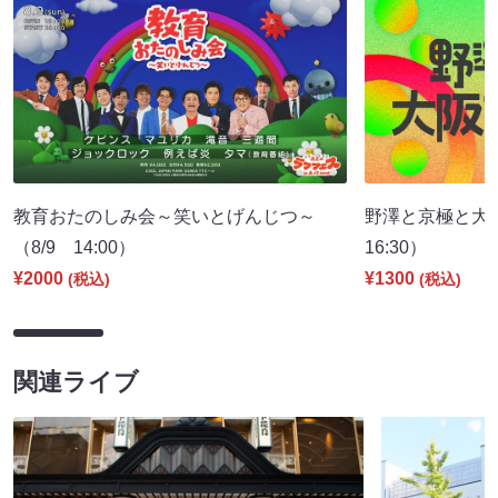
教育おたのしみ会～笑いとげんじつ～
野澤と京極と大
（8/9 14:00）
16:30）
¥2000
¥1300
(税込)
(税込)
関連ライブ