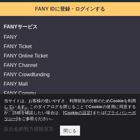
FANY IDに登録・ログインする
FANYサービス
FANY
FANY Ticket
FANY Online Ticket
FANY Channel
FANY Crowdfunding
FANY Mall
FANY Commu
当サイトは、お客様の使いやすさ、利用状況の分析のためCookieを利用
しています。このダイアログを閉じることでCookieの使用に同意する
法務・規約
か、詳細を確認したい場合は、
[Cookieの設定]
または
[プライバシーポ
リシー]
をご参照ください。
プライバシーポリシー
反社会的勢力排除宣言
閉じる