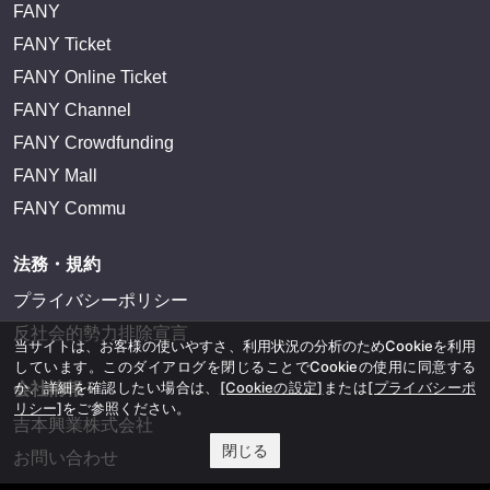
FANY
FANY Ticket
FANY Online Ticket
FANY Channel
FANY Crowdfunding
FANY Mall
FANY Commu
法務・規約
プライバシーポリシー
反社会的勢力排除宣言
当サイトは、お客様の使いやすさ、利用状況の分析のためCookieを利用
しています。このダイアログを閉じることでCookieの使用に同意する
か、詳細を確認したい場合は、
[Cookieの設定]
または
[プライバシーポ
会社情報
リシー]
をご参照ください。
吉本興業株式会社
閉じる
お問い合わせ