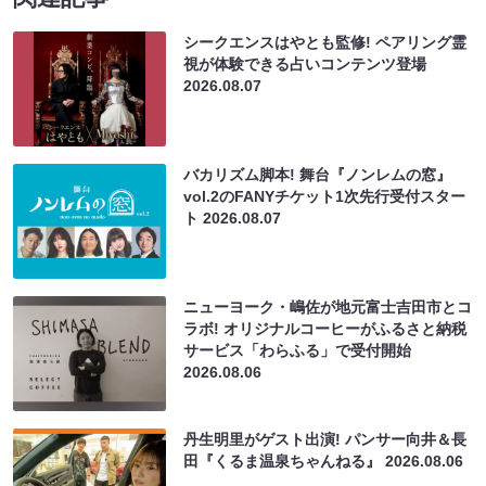
シークエンスはやとも監修! ペアリング霊
視が体験できる占いコンテンツ登場
2026.08.07
バカリズム脚本! 舞台『ノンレムの窓』
vol.2のFANYチケット1次先行受付スター
ト
2026.08.07
ニューヨーク・嶋佐が地元富士吉田市とコ
ラボ! オリジナルコーヒーがふるさと納税
サービス「わらふる」で受付開始
2026.08.06
丹生明里がゲスト出演! パンサー向井＆長
田『くるま温泉ちゃんねる』
2026.08.06