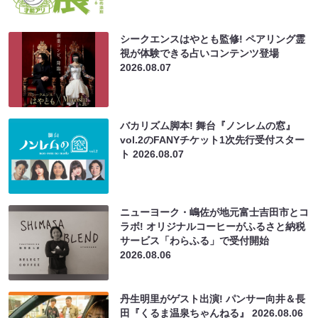
シークエンスはやとも監修! ペアリング霊
視が体験できる占いコンテンツ登場
2026.08.07
バカリズム脚本! 舞台『ノンレムの窓』
vol.2のFANYチケット1次先行受付スター
ト
2026.08.07
ニューヨーク・嶋佐が地元富士吉田市とコ
ラボ! オリジナルコーヒーがふるさと納税
サービス「わらふる」で受付開始
2026.08.06
丹生明里がゲスト出演! パンサー向井＆長
田『くるま温泉ちゃんねる』
2026.08.06