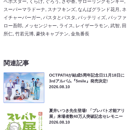
ベポスター
,
くらげ
,
ぐろう
,
さや香
,
ザローリングモンキー
,
スーパーマラドーナ
,
スナフキンズ
,
なんばグランド花月
,
ネ
イチャーバーガー
,
パスタとパスタ
,
バッテリィズ
,
バッファ
ロー吾郎
,
メッセンジャー
,
ライス
,
レイザーラモン
,
武智
,
田
所仁
,
竹若元博
,
豪快キャプテン
,
金魚番長
関連記事
OCTPATHが結成5周年記念日11月18日に
3rdアルバム『5mile』発売決定!
2026.08.10
夏井いつき先生登場! 「プレバト才能アリ
展」来場者数40万人突破記念セレモニー
2026.08.10