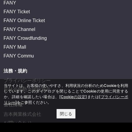
FANY
FANY Ticket
FANY Online Ticket
FANY Channel
FANY Crowdfunding
FANY Mall
FANY Commu
法務・規約
プライバシーポリシー
当サイトは、お客様の使いやすさ、利用状況の分析のためCookieを利用
反社会的勢力排除宣言
しています。このダイアログを閉じることでCookieの使用に同意する
か、詳細を確認したい場合は、
[Cookieの設定]
または
[プライバシーポ
リシー]
をご参照ください。
会社情報
閉じる
吉本興業株式会社
お問い合わせ