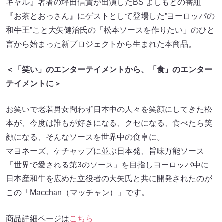
ギャル』著者の坪田信貴が出演したBS よしもとの番組
『お茶とおっさん』にゲストとして登場した”ヨーロッパの
和牛王”こと大矢健治氏の「松本ソースを作りたい」のひと
言から始まった新プロジェクトから生まれた本商品。
＜「笑い」のエンターテイメントから、「食」のエンター
テイメントに＞
お笑いで老若男女問わず日本中の人々を笑顔にしてきた松
本が、今度は誰もが好きになる、クセになる、食べたら笑
顔になる、そんなソースを世界中の食卓に。
マヨネーズ、ケチャップに並ぶ日本発、旨味万能ソース
「世界で愛される第3のソース」を目指しヨーロッパ中に
日本産和牛を広めた立役者の大矢氏と共に開発されたのが
この「Macchan（マッチャン）」です。
商品詳細ページは
こちら