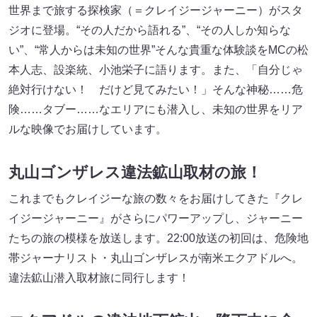
世界まで旅する探検家（＝クレイジージャーニー）がスタ
ジオに登場。“その人だから語れる”、“その人しか知らな
い”、“常人からは未知の世界”そんな貴重な体験談をMCの松
本人志、設楽統、小池栄子に語ります。また、「自分じゃ
絶対行けない！ だけど見てみたい！」そんな神秘……危
険……タブー……なエリアにも潜入し、未知の世界をリア
ルな映像でお届けしています。
丸山ゴンザレス違法鉱山取材の旅！
これまでもクレイジーな旅の数々をお届けしてきた『クレ
イジージャーニー』がさらにパワーアップし、ジャーニー
たちの旅の模様を放送します。22:00放送の初回は、危険地
帯ジャーナリスト・丸山ゴンザレスが南米エクアドルへ。
違法鉱山潜入取材旅に同行します！