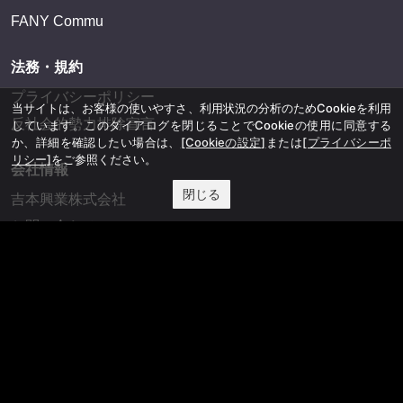
FANY Commu
法務・規約
プライバシーポリシー
当サイトは、お客様の使いやすさ、利用状況の分析のためCookieを利用
反社会的勢力排除宣言
しています。このダイアログを閉じることでCookieの使用に同意する
か、詳細を確認したい場合は、
[Cookieの設定]
または
[プライバシーポ
リシー]
をご参照ください。
会社情報
閉じる
吉本興業株式会社
お問い合わせ
その他
よしもとニュースセンターアーカイブ
©YOSHIMOTO KOGYO, All Rights Reserved.