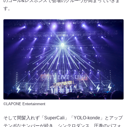
のコール&レスポンスで会場のグルーヴが高まっていきま
す。
©LAPONE Entertainment
そして間髪入れず「SuperCali」「YOLO-konde」とアップ
テンポなナンバーが続き、シンクロダンス、圧巻のパフォ