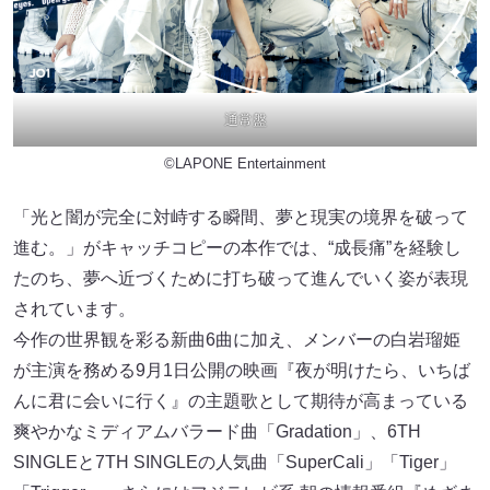
通常盤
©LAPONE Entertainment
「光と闇が完全に対峙する瞬間、夢と現実の境界を破って
進む。」がキャッチコピーの本作では、“成長痛”を経験し
たのち、夢へ近づくために打ち破って進んでいく姿が表現
されています。
今作の世界観を彩る新曲6曲に加え、メンバーの白岩瑠姫
が主演を務める9月1日公開の映画『夜が明けたら、いちば
んに君に会いに行く』の主題歌として期待が高まっている
爽やかなミディアムバラード曲「Gradation」、6TH
SINGLEと7TH SINGLEの人気曲「SuperCali」「Tiger」