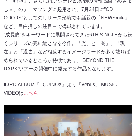
「Trigger」、さらにはフジテレビ系 朝の情報番組『めざま
し８』のテーマソングに起用され、7月24日に”CD
GOODS”としてのリリース形態でも話題の「NEWSmile」
など、目白押しの注目曲で構成されています。
“成長痛”をキーワードに展開されてきた6TH SINGLEから続
くシリーズの完結編となる今作。「光」と「闇」、「現
在」と「過去」など相反するイメージワードが多く散りば
められているところが特徴であり、‘BEYOND THE
DARK’ツアーの開催中に発売する作品となります。
■3RD ALBUM『EQUINOX』より「Venus」 MUSIC
VIDEOは
こちら