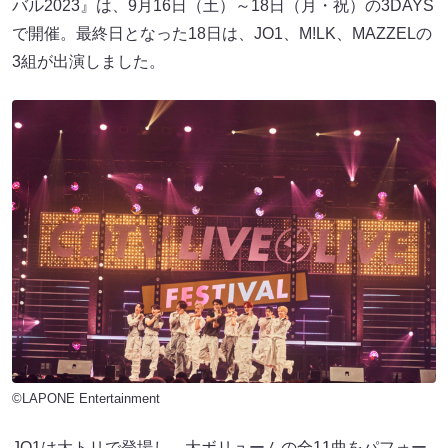
バル2023』は、9月16日（土）～18日（月・祝）の3DAYS
で開催。最終日となった18日は、JO1、M!LK、MAZZELの
3組が出演しました。
©LAPONE Entertainment
JO1は大トリで登場し、大ボリュームの全11曲をパフォー