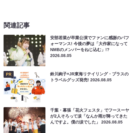
関連記事
安部若菜が卒業公演でファンに感謝のパフ
ォーマンス! 今後の夢は「大作家になって
NMBのメンバーをねじ込む」!?
2026.08.05
鈴川絢子×JR東海リテイリング・プラスの
PR
トラベルグッズ発売!
2026.08.05
千葉・幕張「花火フェスタ」でフースーヤ
が2人そろって涙「なんか雨が降ってきた
んですよ。僕の涙でした」
2026.08.05