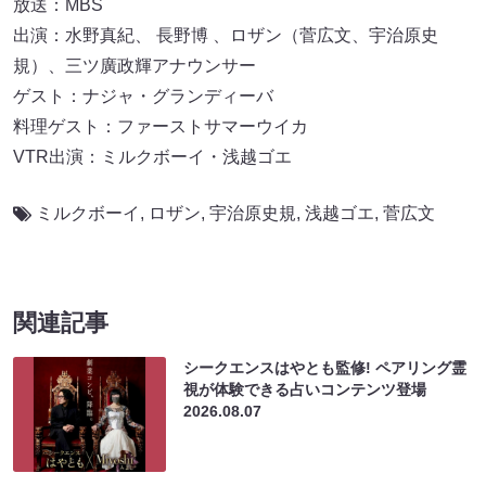
放送：MBS
出演：水野真紀、 長野博 、ロザン（菅広文、宇治原史
規）、三ツ廣政輝アナウンサー
ゲスト：ナジャ・グランディーバ
料理ゲスト：ファーストサマーウイカ
VTR出演：ミルクボーイ・浅越ゴエ
ミルクボーイ
,
ロザン
,
宇治原史規
,
浅越ゴエ
,
菅広文
関連記事
シークエンスはやとも監修! ペアリング霊
視が体験できる占いコンテンツ登場
2026.08.07