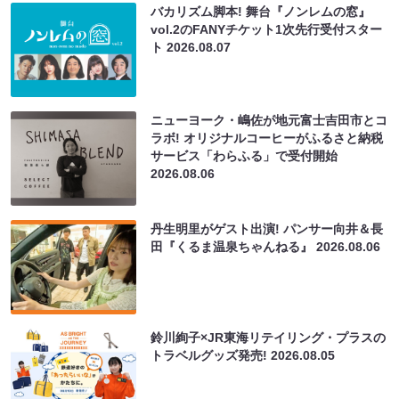
バカリズム脚本! 舞台『ノンレムの窓』
vol.2のFANYチケット1次先行受付スター
ト
2026.08.07
ニューヨーク・嶋佐が地元富士吉田市とコ
ラボ! オリジナルコーヒーがふるさと納税
サービス「わらふる」で受付開始
2026.08.06
丹生明里がゲスト出演! パンサー向井＆長
田『くるま温泉ちゃんねる』
2026.08.06
鈴川絢子×JR東海リテイリング・プラスの
トラベルグッズ発売!
2026.08.05