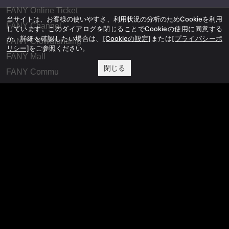
FANY Online Ticket
当サイトは、お客様の使いやすさ、利用状況の分析のためCookieを利用
FANY Channel
しています。このダイアログを閉じることでCookieの使用に同意する
か、詳細を確認したい場合は、
[Cookieの設定]
または
[プライバシーポ
FANY Crowdfunding
リシー]
をご参照ください。
FANY Mall
閉じる
FANY Commu
法務・規約
プライバシーポリシー
反社会的勢力排除宣言
会社情報
吉本興業株式会社
お問い合わせ
その他