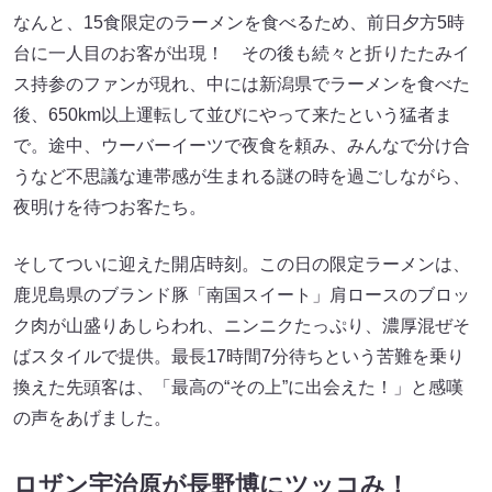
なんと、15食限定のラーメンを食べるため、前日夕方5時
台に一人目のお客が出現！ その後も続々と折りたたみイ
ス持参のファンが現れ、中には新潟県でラーメンを食べた
後、650km以上運転して並びにやって来たという猛者ま
で。途中、ウーバーイーツで夜食を頼み、みんなで分け合
うなど不思議な連帯感が生まれる謎の時を過ごしながら、
夜明けを待つお客たち。
そしてついに迎えた開店時刻。この日の限定ラーメンは、
鹿児島県のブランド豚「南国スイート」肩ロースのブロッ
ク肉が山盛りあしらわれ、ニンニクたっぷり、濃厚混ぜそ
ばスタイルで提供。最長17時間7分待ちという苦難を乗り
換えた先頭客は、「最高の“その上”に出会えた！」と感嘆
の声をあげました。
ロザン宇治原が長野博にツッコみ！