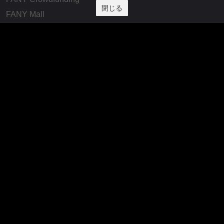
閉じる
FANY Mall
FANY Commu
法務・規約
プライバシーポリシー
反社会的勢力排除宣言
会社情報
吉本興業株式会社
お問い合わせ
その他
よしもとニュースセンターアーカイブ