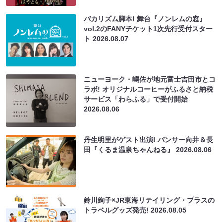
バカリズム脚本! 舞台『ノンレムの窓』
vol.2のFANYチケット1次先行受付スター
ト
2026.08.07
ニューヨーク・嶋佐が地元富士吉田市とコ
ラボ! オリジナルコーヒーがふるさと納税
サービス「わらふる」で受付開始
2026.08.06
丹生明里がゲスト出演! パンサー向井＆長
田『くるま温泉ちゃんねる』
2026.08.06
鈴川絢子×JR東海リテイリング・プラスの
トラベルグッズ発売!
2026.08.05