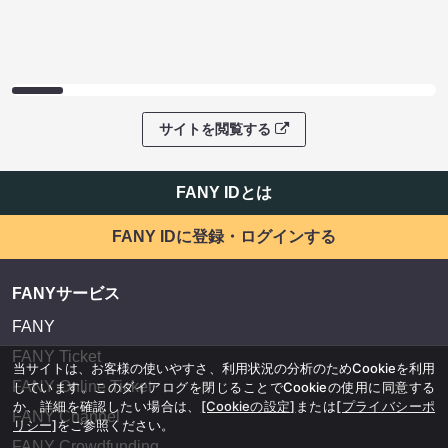
サイトを閲覧する
FANY IDとは
FANY IDに登録・ログインする
FANYサービス
FANY
FANY Ticket
当サイトは、お客様の使いやすさ、利用状況の分析のためCookieを利用
FANY Online Ticket
しています。このダイアログを閉じることでCookieの使用に同意する
か、詳細を確認したい場合は、
[Cookieの設定]
または
[プライバシーポ
FANY Channel
リシー]
をご参照ください。
FANY Crowdfunding