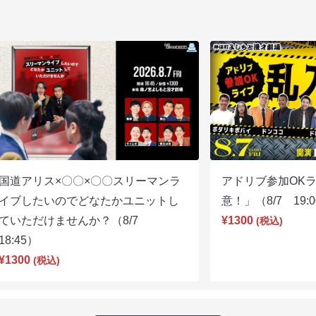
国道アリス×〇〇×〇〇スリーマンラ
アドリブ参加OK
イブしたいのでどなたかユニットし
意！」（8/7 19:
ていただけませんか？（8/7
¥1300
(税込)
18:45）
¥1300
(税込)