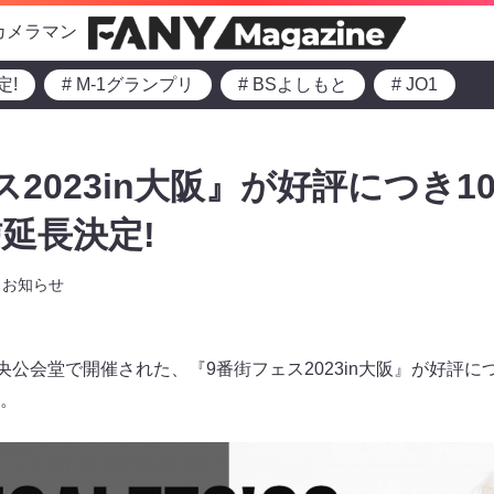
カメラマン
定!
# M-1グランプリ
# BSよしもと
# JO1
2023in大阪』が好評につき10
延長決定!
お知らせ
央公会堂で開催された、『9番街フェス2023in大阪』が好評に
。