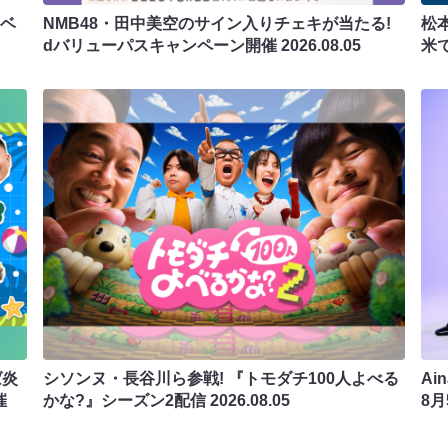
ラベ
NMB48・田中美空のサイン入りチェキが当たる!
松
dバリューパスキャンペーン開催
2026.08.05
米
ば炎
シソンヌ・長谷川ら参戦! 『トモダチ100人よべる
Ai
催
かな?』シーズン2配信
2026.08.05
8