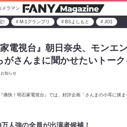
カメラマン
定!
# M-1グランプリ
# BSよしもと
# JO1
石家電視台』朝日奈央、モンエ
らがさんまに聞かせたいトーク
お知らせ
0～の『痛快！明石家電視台』では、好評企画「さんまの小耳に挟
00万人強の全員が出演者候補！