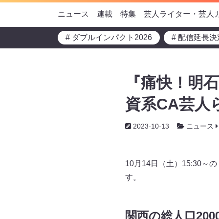
ニュース
連載
特集
芸人ライター・芸人
# ダブルインパクト2026
# 配信延長決
『痛快！明
資系CA芸人
2023-10-13
ニュース
10月14日（土）15:3
す。
関西の総人口20