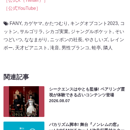
［公式X（Twitter）］
［公式YouTube］
FANY
,
カゲヤマ
,
かたつむり
,
キングオブコント2023
,
コ
ットン
,
サルゴリラ
,
シカゴ実業
,
ジャングルポケット
,
そい
つどいつ
,
ななまがり
,
ニッポンの社長
,
やさしいズ
,
レイン
ボー
,
天才ピアニスト
,
滝音
,
男性ブランコ
,
蛙亭
,
隣人
関連記事
シークエンスはやとも監修! ペアリング霊
視が体験できる占いコンテンツ登場
2026.08.07
バカリズム脚本! 舞台『ノンレムの窓』