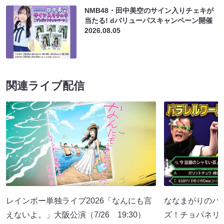
NMB48・田中美空のサイン入りチェキが
当たる! dバリューパスキャンペーン開催
2026.08.05
関連ライブ配信
レインボー単独ライブ2026「なんにも言
ななまがりのパ
えないよ。」大阪公演（7/26 19:30）
ズ！チョパネリ