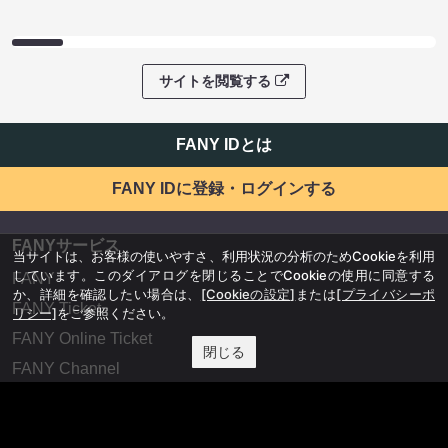
サイトを閲覧する
FANY IDとは
FANY IDに登録・ログインする
FANYサービス
当サイトは、お客様の使いやすさ、利用状況の分析のためCookieを利用
しています。このダイアログを閉じることでCookieの使用に同意する
FANY
か、詳細を確認したい場合は、
[Cookieの設定]
または
[プライバシーポ
FANY Ticket
リシー]
をご参照ください。
FANY Online Ticket
閉じる
FANY Channel
FANY Crowdfunding
FANY Mall