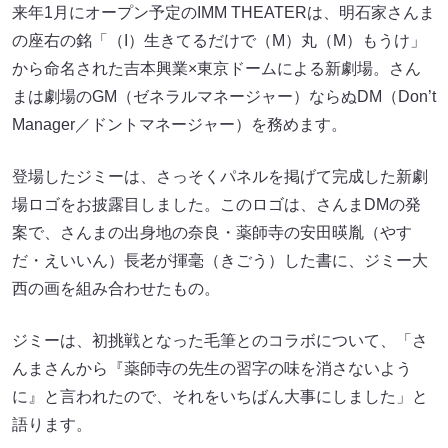
来年1月にオープン予定のIMM THEATERは、明石家さんま
の座右の銘「（I）生きてるだけで（M）丸（M）もうけ」
から命名された吉本興業×東京ドームによる新劇場。さん
まは劇場のGM（ゼネラルマネージャー）ならぬDM（Don’t
Manager／ドントマネージャー）を務めます。
登場したジミーは、さっそくパネルを掲げて完成した新劇
場ロゴをお披露目しました。このロゴは、さんまDMの発
案で、さんまの出身地の奈良・薬師寺の安田暎胤（やす
だ・えいいん）長老が揮毫（きごう）した書に、ジミー大
西の画を組み合わせたもの。
ジミーは、初挑戦となった毛筆とのコラボについて、「さ
んまさんから『薬師寺の先生の習字の味を消さないよう
に』と言われたので、それをいちばん大事にしました」と
語ります。