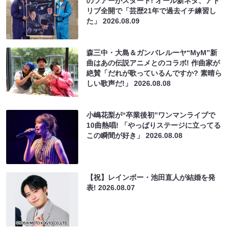
のツアーがスタート! オール新ネタ、アド
リブ全開で「芸歴21年で過去イチ練習し
た」
2026.08.09
森三中・大島＆ガンバレルーヤ“MyM”新
曲はあの伝説アニメとのコラボ! 作曲家が
絶賛「だれが歌っているんですか? 素晴ら
しい歌声だ!」
2026.08.08
小嶋花梨が“卒業後初”ワンマンライブで
10曲熱唱! 「やっぱりステージに立ってる
この瞬間が好き」
2026.08.08
【祝】レインボー・池田直人が結婚を発
表!
2026.08.07