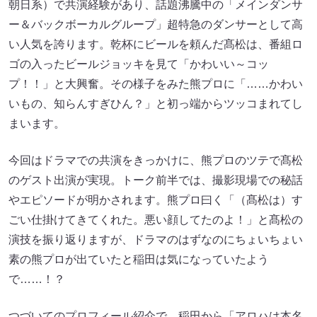
朝日系）で共演経験があり、話題沸騰中の「メインダンサ
ー＆バックボーカルグループ」超特急のダンサーとして高
い人気を誇ります。乾杯にビールを頼んだ髙松は、番組ロ
ゴの入ったビールジョッキを見て「かわいい～コッ
プ！！」と大興奮。その様子をみた熊プロに「……かわい
いもの、知らんすぎひん？」と初っ端からツッコまれてし
まいます。
今回はドラマでの共演をきっかけに、熊プロのツテで髙松
のゲスト出演が実現。トーク前半では、撮影現場での秘話
やエピソードが明かされます。熊プロ曰く「（髙松は）す
ごい仕掛けてきてくれた。悪い顔してたのよ！」と髙松の
演技を振り返りますが、ドラマのはずなのにちょいちょい
素の熊プロが出ていたと稲田は気になっていたよう
で……！？
つづいてのプロフィール紹介で、稲田から「アロハは本名