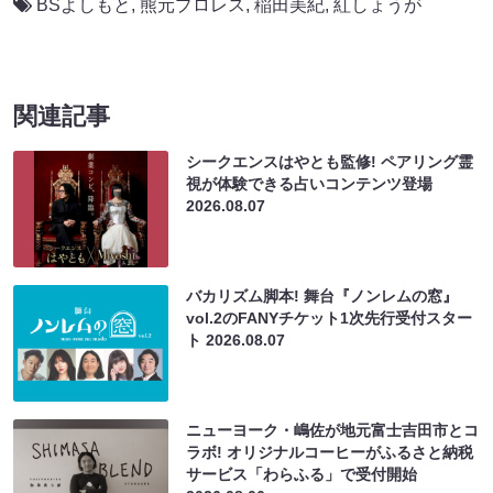
BSよしもと
,
熊元プロレス
,
稲田美紀
,
紅しょうが
関連記事
シークエンスはやとも監修! ペアリング霊
視が体験できる占いコンテンツ登場
2026.08.07
バカリズム脚本! 舞台『ノンレムの窓』
vol.2のFANYチケット1次先行受付スター
ト
2026.08.07
ニューヨーク・嶋佐が地元富士吉田市とコ
ラボ! オリジナルコーヒーがふるさと納税
サービス「わらふる」で受付開始