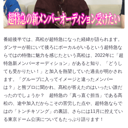
番組後半では、髙松が超特急になった経緯が語られます。
ダンサーが前にいて後ろにボーカルがいるという超特急な
らではの特徴に魅力を感じたという髙松は、2022年に「超
特急新メンバーオーディション」があると知り、「どうし
ても受かりたい！」と加入を熱望していた過去が明かされ
ます。「グループに入ってイメージと違ったメンバー
は？」と熊プロに聞かれ、髙松が答えたのはいったい誰だ
ったのでしょうか？ 超特急の「真っ直ぐ担当」である髙
松の、途中加入だからこその苦労した点や、超特急ならで
はの「トンチキソング」の裏話、さらには11月に控えてい
る東京ドーム公演についてもたっぷり語ります！