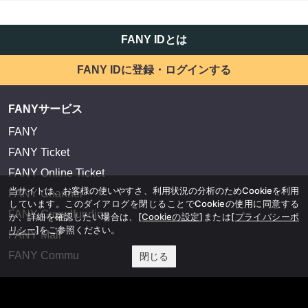
FANY IDとは
FANY IDに登録・ログインする
FANYサービス
FANY
FANY Ticket
FANY Online Ticket
当サイトは、お客様の使いやすさ、利用状況の分析のためCookieを利用
FANY Channel
しています。このダイアログを閉じることでCookieの使用に同意する
FANY Crowdfunding
か、詳細を確認したい場合は、
[Cookieの設定]
または
[プライバシーポ
リシー]
をご参照ください。
FANY Mall
FANY Commu
閉じる
法務・規約