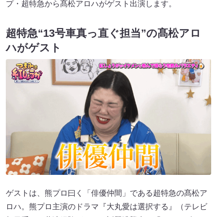
プ・超特急から髙松アロハがゲスト出演します。
超特急“
13
号車真っ直ぐ担当”の髙松アロ
ハがゲスト
ゲストは、熊プロ曰く「俳優仲間」である超特急の髙松ア
ロハ。熊プロ主演のドラマ『大丸愛は選択する』（テレビ