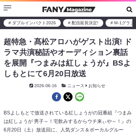
Menu
# ダブルインパクト2026
# 配信延長決定!
# M-1グラ
超特急・髙松アロハがゲスト出演! ド
ラマ共演秘話やオーディション裏話
を展開『つまみは紅しょうが』BSよ
しもとにて6月20日放送
2026-06-16
ニュース
お知らせ
BSよしもとで放送されている紅しょうがの冠番組『つまみ
は紅しょうが 男子～！宅飲みするからウチ来ぃや～！』の
6月20日（土）放送回に、人気ダンス＆ボーカルグルー