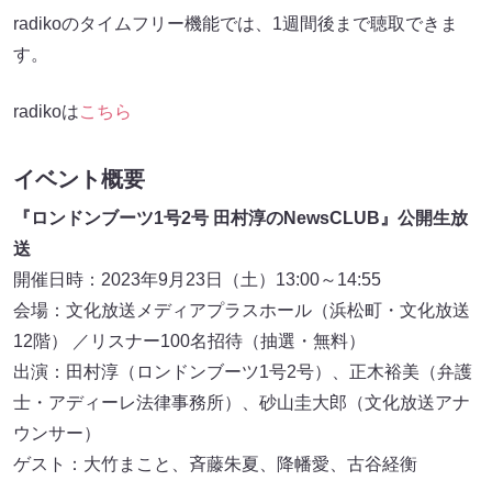
radikoのタイムフリー機能では、1週間後まで聴取できま
す。
radikoは
こちら
イベント概要
『ロンドンブーツ1号2号 田村淳のNewsCLUB』公開生放
送
開催日時：2023年9月23日（土）13:00～14:55
会場：文化放送メディアプラスホール（浜松町・文化放送
12階） ／リスナー100名招待（抽選・無料）
出演：田村淳（ロンドンブーツ1号2号）、正木裕美（弁護
士・アディーレ法律事務所）、砂山圭大郎（文化放送アナ
ウンサー）
ゲスト：大竹まこと、斉藤朱夏、降幡愛、古谷経衡