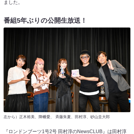
ました。
番組5年ぶりの公開生放送！
左から）正木裕美、降幡愛、 斉藤朱夏、田村淳、砂山圭大郎
『ロンドンブーツ1号2号 田村淳のNewsCLUB』は田村淳