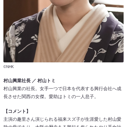
©NHK
村山興業社長 ／ 村山トミ
村山興業の社長。女手一つで日本を代表する興行会社へ成
長させた関西の女傑。愛助はトミの一人息子。
【コメント】
主演の趣里さん演じられる福来スズ子が生涯愛した村山愛