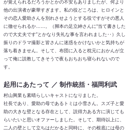
が覚えられるだろうかとかの不安もありましたが、何より
他の出演者が豪華すぎます。私の役どころは、ヒロインと
その恋人愛助さんを別れさせようとする役ですがその悪人
に徹せられるか……。（脚本の足立紳さんに“当て書きした
ので大丈夫です”とかなり失礼な事を言われました‥）久し
振りのドラマ撮影と皆さんに迷惑をかけないかと気持ちが
落ち着きません。そして、布団に入ると枕元におかんが立
って俺に説教してきそうで夜もおちおち寝られないので
す。
起用にあたって ／ 制作統括・福岡利武
村山興業も素晴らしいキャストになりました。
社長であり、愛助の母であるトミは小雪さん。スズ子と愛
助の大きな壁となる存在として、説得力ある方に演じても
らいたいと思いオファーしました。そして、期待以上に、
二人の壁として立ちはだかると同時に、その根底には母の