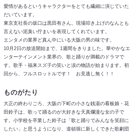
愛情があるというキャラクターをとても繊細に演じていた
だいています。
東京支社長の坂口は黒田有さん。現場叩き上げのなんとも
言えない泥臭い佇まいを表現してくれています。
エンタメの業界ど真ん中にいる大阪の男の味です。
10月2日の放送開始まで、1週間をきりました。華やかなエ
ンターテインメント業界の、歌と踊りが満載のドラマで
す。歌手・福来スズ子の笑いと涙の物語が始まります。初
回から、フルスロットルです！ お見逃し無く！！
ものがたり
大正の終わりごろ、大阪の下町の小さな銭湯の看板娘・花
田鈴子は、歌って踊るのが大好きな天真爛漫な女の子で
す。小学校を卒業した鈴子は「歌と踊りでみんなを笑顔に
したい」と思うようになり、道頓堀に新しくできた歌劇団