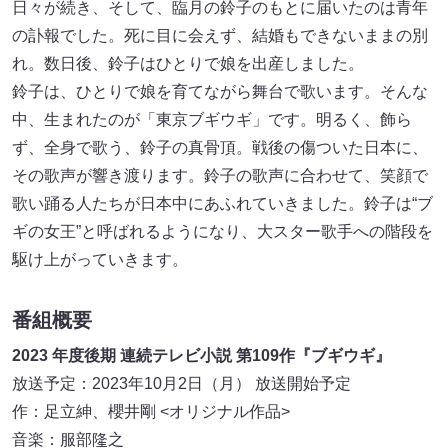
日々が続き、そして、臨月の鈴子のもとに届いたのは青年
の訃報でした。死に目に会えず、結婚もできないままの別
れ。数日後、鈴子はひとりで娘を出産しました。
鈴子は、ひとりで娘を育てながら舞台で歌います。そんな
中、生まれたのが「東京ブギウギ」です。明るく、飾ら
ず、全身で歌う、鈴子の真骨頂。戦後の傷ついた日本に、
その歌声が響き渡ります。鈴子の歌声に合わせて、笑顔で
歌い踊る人たちが日本中にあふれていきました。鈴子は“ブ
ギの女王”と呼ばれるようになり、大スター歌手への階段を
駆け上がっていきます。
番組概要
2023 年度後期 連続テレビ小説 第109作『ブギウギ』
放送予定：2023年10月2日（月） 放送開始予定
作：足立紳、櫻井剛 <オリジナル作品>
音楽：服部隆之