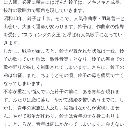
に入団。必死に稽古にはげんだ鈴子は、メキメキと成長、
抜群の歌唱力で頭角を現していきます。
昭和13年、鈴子は上京。そこで、人気作曲家・羽鳥善一と
出会い、大きく運命が変わります。鈴子は、作曲家の指導
を受け、“スウィングの女王”と呼ばれ人気歌手になってい
きます。
しかし、戦争が始まると、鈴子が置かれた状況は一変。鈴
子の歌っていた歌は「敵性音楽」となり、鈴子の舞台での
歌や踊りが厳しく制限されてしまいます。さらに、鈴子の
弟は出征。また、ちょうどその頃、鈴子の母も病気で亡く
なってしまいます。
不幸が重なり悩んでいた鈴子の前に、ある青年が現れま
す。ふたりは恋に落ち、やがて結婚を誓いあうまでに。し
かし、青年の家族は大反対、結婚はなかなか実現しませ
ん。やがて戦争が終わり、鈴子は青年の子を身ごもりま
す。ところが、青年は病にかかってしまいます。会えない