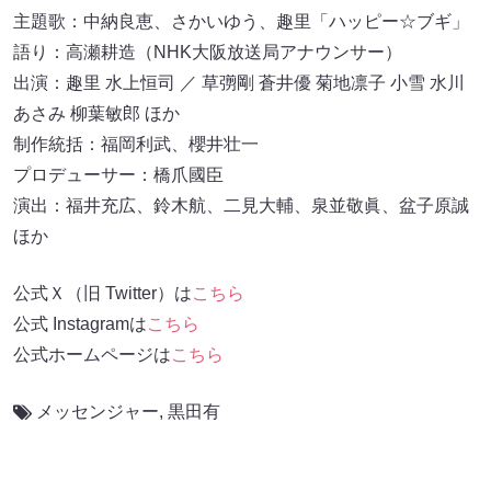
主題歌：中納良恵、さかいゆう、趣里「ハッピー☆ブギ」
語り：高瀬耕造（NHK大阪放送局アナウンサー）
出演：趣里 水上恒司 ／ 草彅剛 蒼井優 菊地凛子 小雪 水川
あさみ 柳葉敏郎 ほか
制作統括：福岡利武、櫻井壮一
プロデューサー：橋爪國臣
演出：福井充広、鈴木航、二見大輔、泉並敬眞、盆子原誠
ほか
公式Ｘ（旧 Twitter）は
こちら
公式 Instagramは
こちら
公式ホームページは
こちら
メッセンジャー
,
黒田有