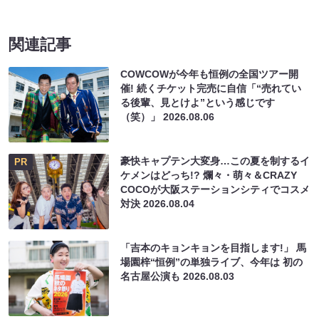
関連記事
COWCOWが今年も恒例の全国ツアー開
催! 続くチケット完売に自信「“売れてい
る後輩、見とけよ”という感じです
（笑）」
2026.08.06
豪快キャプテン大変身…この夏を制するイ
PR
ケメンはどっち!? 爛々・萌々＆CRAZY
COCOが大阪ステーションシティでコスメ
対決
2026.08.04
「吉本のキョンキョンを目指します!」 馬
場園梓“恒例”の単独ライブ、今年は 初の
名古屋公演も
2026.08.03