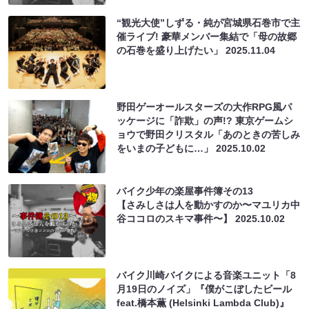
“観光大使”しずる・純が宮城県石巻市で主
催ライブ! 豪華メンバー集結で「母の故郷
の石巻を盛り上げたい」
2025.11.04
野田ゲーオールスターズの大作RPG風パ
ッケージに「詐欺」の声!? 東京ゲームシ
ョウで野田クリスタル「あのときの苦しみ
をいまの子どもに…」
2025.10.02
バイク少年の楽屋事件簿その13
【さみしさは人を動かすのか〜マユリカ中
谷ココロのスキマ事件〜】
2025.10.02
バイク川崎バイクによる音楽ユニット「8
月19日のノイズ」『僕がこぼしたビール
feat.橋本薫 (Helsinki Lambda Club)』