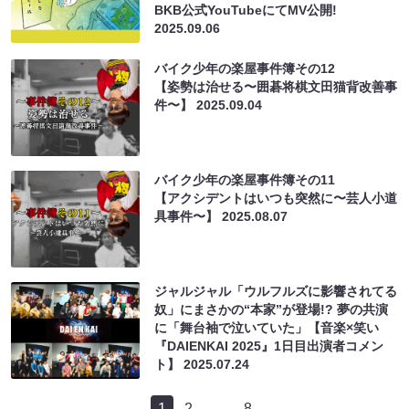
BKB公式YouTubeにてMV公開!
2025.09.06
バイク少年の楽屋事件簿その12
【姿勢は治せる〜囲碁将棋文田猫背改善事
件〜】
2025.09.04
バイク少年の楽屋事件簿その11
【アクシデントはいつも突然に〜芸人小道
具事件〜】
2025.08.07
ジャルジャル「ウルフルズに影響されてる
奴」にまさかの“本家”が登場!? 夢の共演
に「舞台袖で泣いていた」【音楽×笑い
『DAIENKAI 2025』1日目出演者コメン
ト】
2025.07.24
1
2
…
8