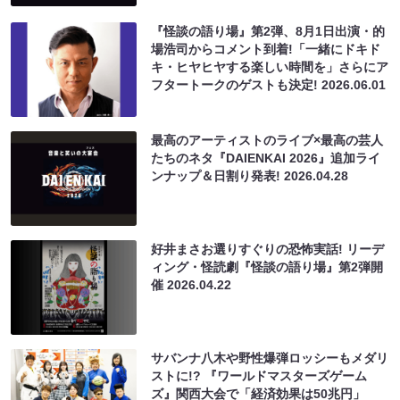
『怪談の語り場』第2弾、8月1日出演・的
場浩司からコメント到着!「一緒にドキド
キ・ヒヤヒヤする楽しい時間を」さらにア
フタートークのゲストも決定!
2026.06.01
最高のアーティストのライブ×最高の芸人
たちのネタ『DAIENKAI 2026』追加ライ
ンナップ＆日割り発表!
2026.04.28
好井まさお選りすぐりの恐怖実話! リーデ
ィング・怪読劇『怪談の語り場』第2弾開
催
2026.04.22
サバンナ八木や野性爆弾ロッシーもメダリ
ストに!? 『ワールドマスターズゲーム
ズ』関西大会で「経済効果は50兆円」