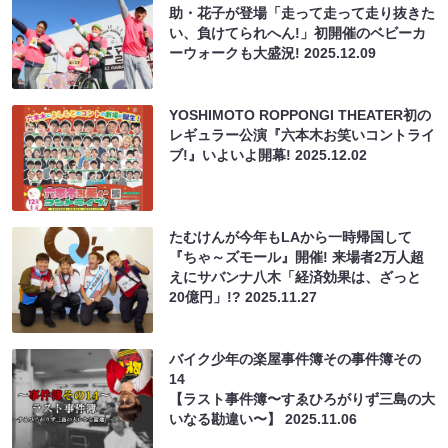
助・花子が登場「走って走って走り抜きた
い、負けてられへん!」初開催のベビーカ
ーウォークも大盛況!
2025.12.09
YOSHIMOTO ROPPONGI THEATER初の
レギュラー公演『六本木お笑いコントライ
ブ!』いよいよ開幕!
2025.12.02
たむけんが今年もLAから一時帰国して
『ちゃ～ズモール』開催! 来場者2万人超
えにサバンナ八木「経済効果は、ざっと
20億円」!?
2025.11.27
バイク少年の楽屋事件簿その事件簿その
14
【ラスト事件簿〜すゑひろがりず三島の大
いなる勘違い〜】
2025.11.06