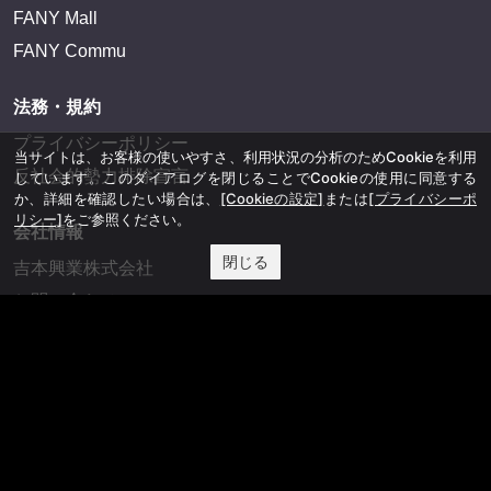
FANY Mall
FANY Commu
法務・規約
プライバシーポリシー
当サイトは、お客様の使いやすさ、利用状況の分析のためCookieを利用
反社会的勢力排除宣言
しています。このダイアログを閉じることでCookieの使用に同意する
か、詳細を確認したい場合は、
[Cookieの設定]
または
[プライバシーポ
リシー]
をご参照ください。
会社情報
閉じる
吉本興業株式会社
お問い合わせ
その他
よしもとニュースセンターアーカイブ