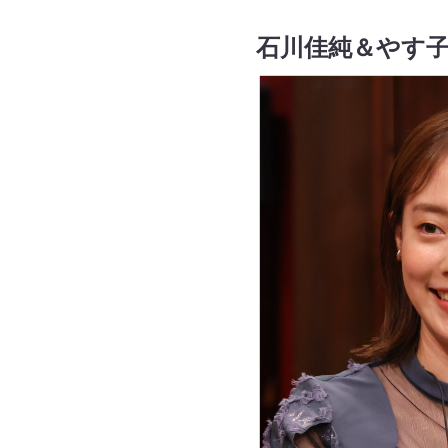
石川佳純＆やす