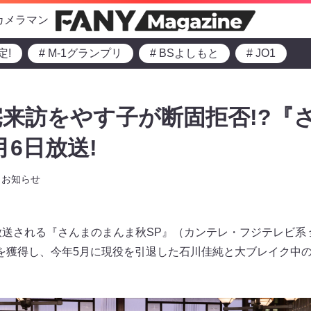
カメラマン
定!
# M-1グランプリ
# BSよしもと
# JO1
来訪をやす子が断固拒否!?『
月6日放送!
お知らせ
から放送される『さんまのまんま秋SP』（カンテレ・フジテレビ系
を獲得し、今年5月に現役を引退した石川佳純と大ブレイク中