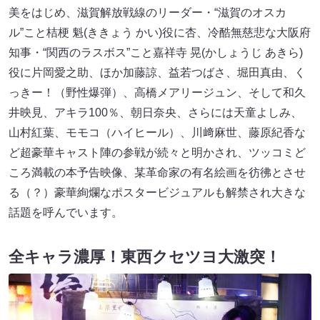
美をはじめ、滋賀解放戦線のリーダー・“滋賀のオスカ
ル”こと桔梗 魁(ききょう かい)役に杏、冷酷無慈悲な大阪府
知事・“関西のラスボス”こと嘉祥寺 晃(かしょうじ あきら)
役に片岡愛之助、ほか加藤諒、益若つばさ、堀田真由、く
っきー！（野性爆弾）、高橋メアリージュン、そして和久
井映見、アキラ100％、朝日奈央、さらには天童よしみ、
山村紅葉、モモコ（ハイヒール）、川﨑麻世、藤原紀香な
ど超豪華キャスト陣の参戦が続々と明かされ、ツッコミど
ころ満載の本予告映像、某革命家の有名絵画を彷彿とさせ
る（？）豪華絢爛なポスタービジュアルも解禁され大きな
話題を呼んでいます。
全キャラ濃厚！東西クセツヨ大激突！