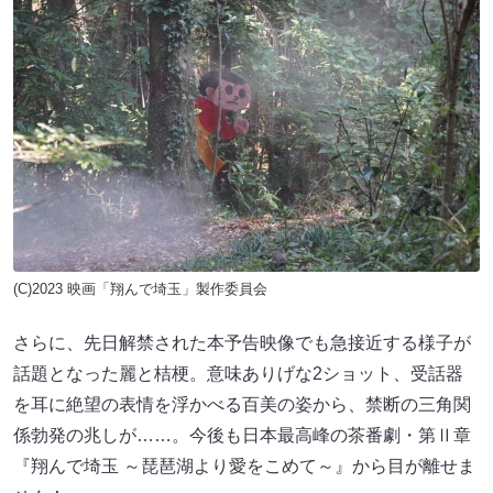
(C)2023 映画「翔んで埼玉」製作委員会
さらに、先日解禁された本予告映像でも急接近する様子が
話題となった麗と桔梗。意味ありげな2ショット、受話器
を耳に絶望の表情を浮かべる百美の姿から、禁断の三角関
係勃発の兆しが……。今後も日本最高峰の茶番劇・第Ⅱ章
『翔んで埼玉 ～琵琶湖より愛をこめて～』から目が離せま