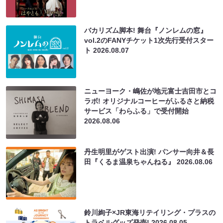
バカリズム脚本! 舞台『ノンレムの窓』
vol.2のFANYチケット1次先行受付スター
ト
2026.08.07
ニューヨーク・嶋佐が地元富士吉田市とコ
ラボ! オリジナルコーヒーがふるさと納税
サービス「わらふる」で受付開始
2026.08.06
丹生明里がゲスト出演! パンサー向井＆長
田『くるま温泉ちゃんねる』
2026.08.06
鈴川絢子×JR東海リテイリング・プラスの
トラベルグッズ発売!
2026.08.05