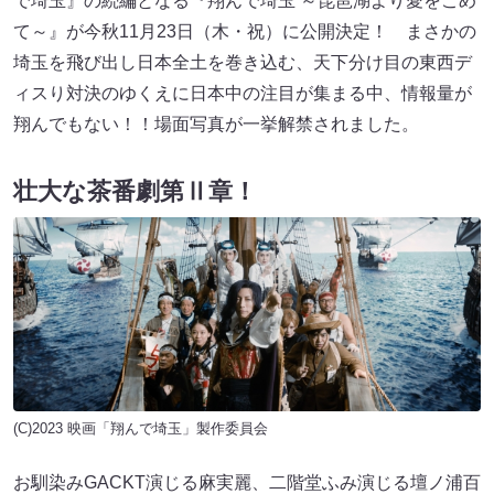
で埼玉』の続編となる『翔んで埼玉 ～琵琶湖より愛をこめ
て～』が今秋11月23日（木・祝）に公開決定！ まさかの
埼玉を飛び出し日本全土を巻き込む、天下分け目の東西デ
ィスり対決のゆくえに日本中の注目が集まる中、情報量が
翔んでもない！！場面写真が一挙解禁されました。
壮大な茶番劇第Ⅱ章！
(C)2023 映画「翔んで埼玉」製作委員会
お馴染みGACKT演じる麻実麗、二階堂ふみ演じる壇ノ浦百