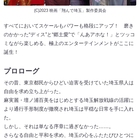
(C)2023 映画「翔んで埼玉」製作委員会
すべてにおいてスケールもパワーも格段にアップ！ 磨き
のかかった“ディス”と“郷土愛”で「んあアホな！」とツッコ
ミながら楽しめる、極上のエンターテインメントがここに
誕生！
プロローグ
その昔、東京都民からひどい迫害を受けていた埼玉県人は
自由を求め立ち上がった。
麻実麗・壇ノ浦百美をはじめとする埼玉解放戦線の活躍に
より通行手形制度が撤廃され埼玉は平穏な日常を手に入れ
た。
しかし、それは単なる序章に過ぎなかった……。
さらなる自由と平和を求め、埼玉の心をふたたびひとつに