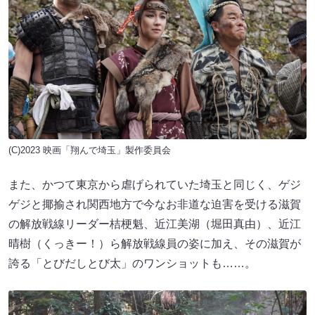
(C)2023 映画「翔んで埼玉」製作委員会
また、かつて東京から虐げられていた埼玉と同じく、ゲジ
ゲジと揶揄され関西地方で今なお非道な迫害を受ける滋賀
の解放戦線リーダー桔梗魁、近江美湖（堀田真由）、近江
晴樹（くっきー！）ら解放戦線員の姿に加え、その滋賀が
誇る「とびだしとび太」のワンショットも……。