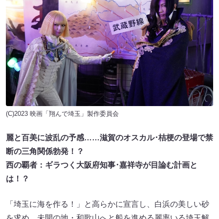
(C)2023 映画「翔んで埼玉」製作委員会
麗と百美に波乱の予感……滋賀のオスカル･桔梗の登場で禁
断の三角関係勃発！？
西の覇者：ギラつく大阪府知事･嘉祥寺が目論む計画と
は！？
「埼玉に海を作る！」と高らかに宣言し、白浜の美しい砂
を求め、未開の地・和歌山へと船を進める麗率いる埼玉解