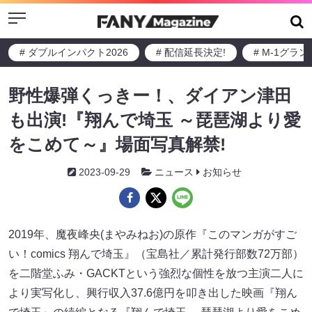
Menu
# ダブルインパクト2026
# 配信延長決定!
# M-1グラ
野性爆弾くっきー！、ダイアン津田
も出演!『翔んで埼玉 ～琵琶湖より愛
をこめて～』場面写真解禁!
2023-09-29
ニュース
お知らせ
2019年、魔夜峰央(まやみねお)の原作『このマンガがすご
い！comics 翔んで埼玉』（宝島社／累計発行部数72万部）
を二階堂ふみ・GACKTという強烈な個性を放つ主演二人に
より実写化し、興行収入37.6億円を叩き出した映画『翔ん