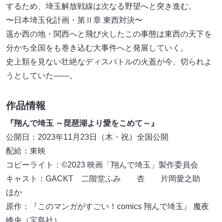
するため、埼玉解放戦線は次なる野望へと突き進む。
〜日本埼玉化計画・第Ⅱ章 東西対決〜
遥か西の地・関西へと飛び火したこの事態は東西の天下を
分かち全国をも巻き込む大事件へと発展していく。
史上類を見ない壮絶なディスバトルの火蓋が今、切られよ
うとしていた――。
作品情報
『翔んで埼玉 ～琵琶湖より愛をこめて～』
公開日：2023年11月23日（木・祝）全国公開
配給：東映
コピーライト：©2023 映画「翔んで埼玉」製作委員会
キャスト：GACKT 二階堂ふみ 杏 片岡愛之助
ほか
原作：『このマンガがすごい！comics 翔んで埼玉』 魔夜
峰央（宝島社）