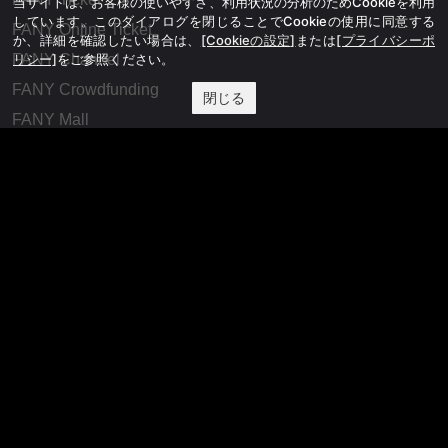
当サイトは、お客様の使いやすさ、利用状況の分析のためCookieを利用
しています。このダイアログを閉じることでCookieの使用に同意する
FANY Online Ticket
か、詳細を確認したい場合は、
[Cookieの設定]
または
[プライバシーポ
FANY Channel
リシー]
をご参照ください。
FANY Crowdfunding
閉じる
FANY Mall
FANY Commu
法務・規約
プライバシーポリシー
反社会的勢力排除宣言
会社情報
吉本興業株式会社
お問い合わせ
その他