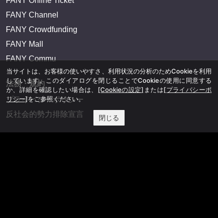
FANY Online Ticket
FANY Channel
FANY Crowdfunding
FANY Mall
FANY Commu
当サイトは、お客様の使いやすさ、利用状況の分析のためCookieを利用
しています。このダイアログを閉じることでCookieの使用に同意する
法務・規約
か、詳細を確認したい場合は、
[Cookieの設定]
または
[プライバシーポ
リシー]
をご参照ください。
プライバシーポリシー
反社会的勢力排除宣言
閉じる
会社情報
吉本興業株式会社
お問い合わせ
その他
よしもとニュースセンターアーカイブ