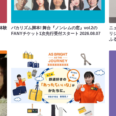
体験
バカリズム脚本! 舞台『ノンレムの窓』vol.2の
ニ
FANYチケット1次先行受付スタート
2026.08.07
リ
ふ