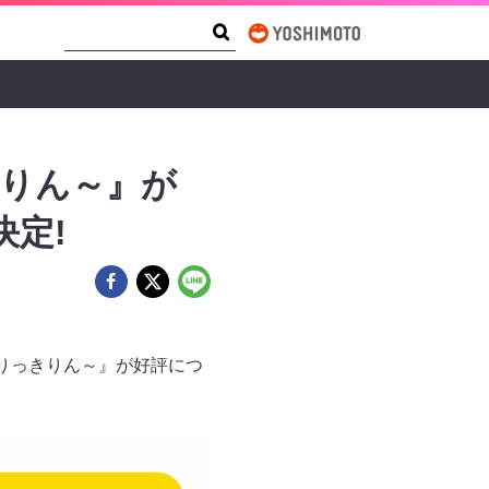
Search Form
Search
きりん～』が
決定!
たりっきりん～』が好評につ