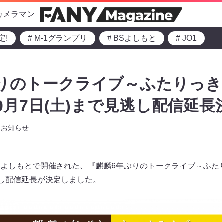
カメラマン
定!
# M-1グランプリ
# BSよしもと
# JO1
りのトークライブ～ふたりっ
0月7日(土)まで見逃し配信延長
お知らせ
theよしもとで開催された、『麒麟6年ぶりのトークライブ～ふ
逃し配信延長が決定しました。