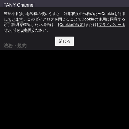
FANY Channel
FANY Crowdfunding
当サイトは、お客様の使いやすさ、利用状況の分析のためCookieを利用
しています。このダイアログを閉じることでCookieの使用に同意する
FANY Mall
か、詳細を確認したい場合は、
[Cookieの設定]
または
[プライバシーポ
リシー]
をご参照ください。
FANY Commu
閉じる
法務・規約
プライバシーポリシー
反社会的勢力排除宣言
会社情報
吉本興業株式会社
お問い合わせ
その他
よしもとニュースセンターアーカイブ