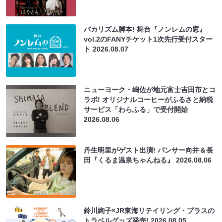
バカリズム脚本! 舞台『ノンレムの窓』
vol.2のFANYチケット1次先行受付スター
ト
2026.08.07
ニューヨーク・嶋佐が地元富士吉田市とコ
ラボ! オリジナルコーヒーがふるさと納税
サービス「わらふる」で受付開始
2026.08.06
丹生明里がゲスト出演! パンサー向井＆長
田『くるま温泉ちゃんねる』
2026.08.06
鈴川絢子×JR東海リテイリング・プラスの
トラベルグッズ発売!
2026.08.05