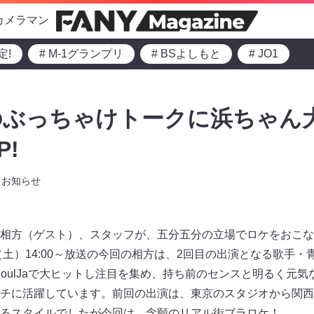
カメラマン
定!
# M-1グランプリ
# BSよしもと
# JO1
ぶっちゃけトークに浜ちゃん大
P!
お知らせ
相方（ゲスト）、スタッフが、五分五分の立場でロケをおこなう
（土）14:00～放送の今回の相方は、2回目の出演となる歌手
t. SoulJaで大ヒットし注目を集め、持ち前のセンスと明るく
チに活躍しています。前回の出演は、東京のスタジオから関西
るスタイルでしたが今回は、念願のリアル街ブラロケ！