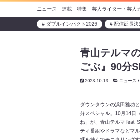
ニュース
連載
特集
芸人ライター・芸人
# ダブルインパクト2026
# 配信延長決
青山テルマの
ごぶ』90分S
2023-10-13
ニュース
ダウンタウンの浜田雅功と
分スペシャル。10月14日
ね」が、青山テルマ fea
ティ番組やドラマなどマル
継を結んでモニタリングす