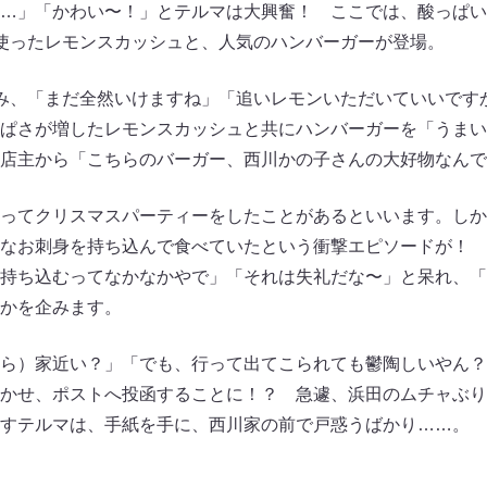
…」「かわい〜！」とテルマは大興奮！ ここでは、酸っぱい
使ったレモンスカッシュと、人気のハンバーガーが登場。
み、「まだ全然いけますね」「追いレモンいただいていいです
ぱさが増したレモンスカッシュと共にハンバーガーを「うまい
店主から「こちらのバーガー、西川かの子さんの大好物なんで
ってクリスマスパーティーをしたことがあるといいます。しか
なお刺身を持ち込んで食べていたという衝撃エピソードが！ 
持ち込むってなかなかやで」「それは失礼だな〜」と呆れ、「
かを企みます。
ら）家近い？」「でも、行って出てこられても鬱陶しいやん？
かせ、ポストへ投函することに！？ 急遽、浜田のムチャぶり
すテルマは、手紙を手に、西川家の前で戸惑うばかり……。