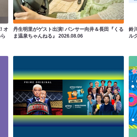
 オ
丹生明里がゲスト出演! パンサー向井＆長田『くる
鈴
わら
ま温泉ちゃんねる』
2026.08.06
ル