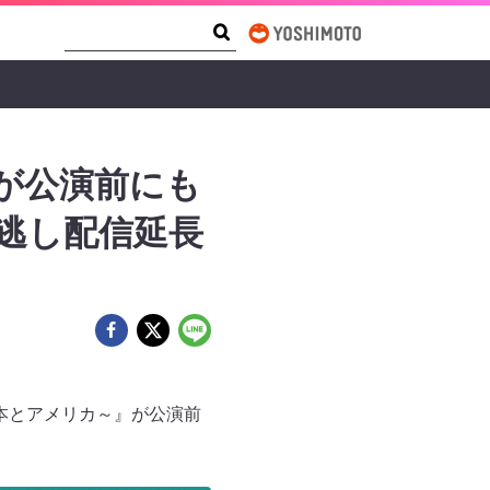
Search Form
Search
が公演前にも
見逃し配信延長
～本とアメリカ～』が公演前
。