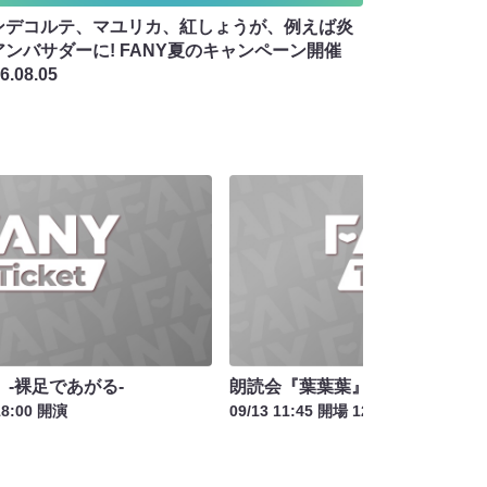
ンデコルテ、マユリカ、紅しょうが、例えば炎
アンバサダーに! FANY夏のキャンペーン開催
6.08.05
-裸足であがる-
朗読会『葉葉葉』-裸足であがる-
18:00 開演
09/13 11:45 開場 12:30 開演