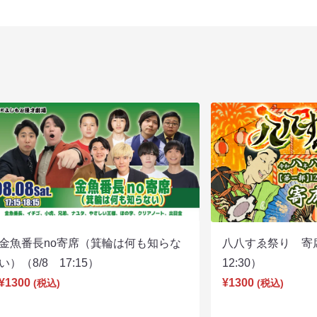
金魚番長no寄席（箕輪は何も知らな
八八すゑ祭り 寄
い）（8/8 17:15）
12:30）
¥1300
¥1300
(税込)
(税込)