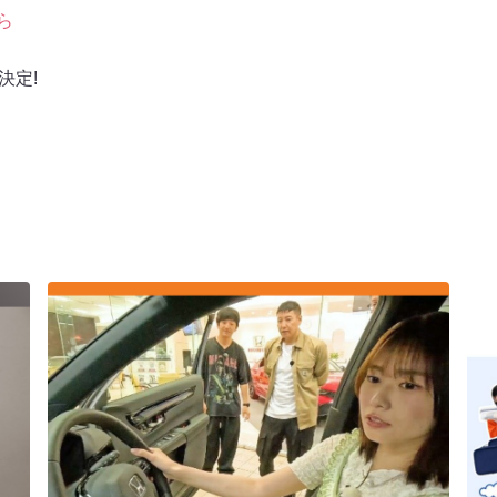
ら
決定!