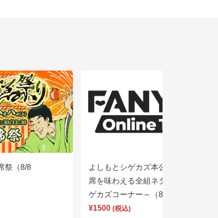
席祭（8/8
よしもとシゲカズ本公演～本気の寄
席を味わえる全組ネタと大阪名物シ
ゲカズコーナー～（8/8 13:30）
¥1500
(税込)