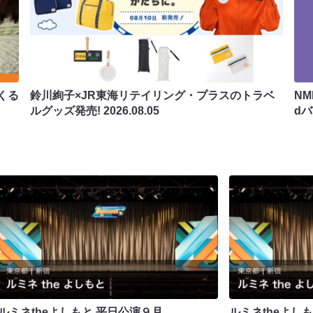
くる
鈴川絢子×JR東海リテイリング・プラスのトラベ
N
ルグッズ発売!
2026.08.05
d
ルミネtheよしもと 平日公演９月
ルミネtheよし