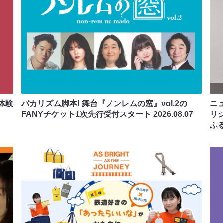
体験
バカリズム脚本! 舞台『ノンレムの窓』vol.2の
ニ
FANYチケット1次先行受付スタート
2026.08.07
リ
ふ