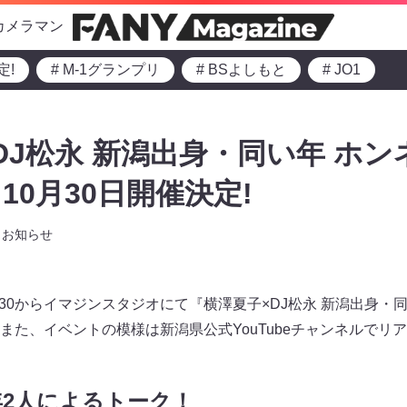
カメラマン
定!
# M-1グランプリ
# BSよしもと
# JO1
DJ松永 新潟出身・同い年 ホ
10月30日開催決定!
お知らせ
18:30からイマジンスタジオにて『横澤夏子×DJ松永 新潟出身
また、イベントの模様は新潟県公式YouTubeチャンネルでリ
2人によるトーク！