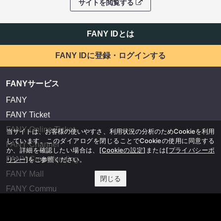
サイトを閲覧する
FANY IDとは
FANY IDに登録・ログインする
FANYサービス
FANY
FANY Ticket
FANY Online Ticket
当サイトは、お客様の使いやすさ、利用状況の分析のためCookieを利用
しています。このダイアログを閉じることでCookieの使用に同意する
FANY Channel
か、詳細を確認したい場合は、
[Cookieの設定]
または
[プライバシーポ
FANY Crowdfunding
リシー]
をご参照ください。
FANY Mall
閉じる
FANY Commu
法務・規約