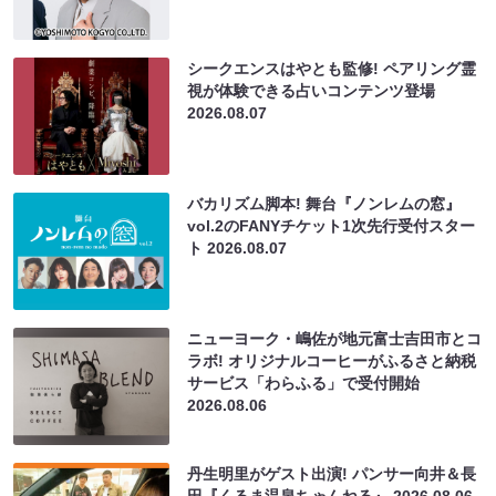
シークエンスはやとも監修! ペアリング霊
視が体験できる占いコンテンツ登場
2026.08.07
バカリズム脚本! 舞台『ノンレムの窓』
vol.2のFANYチケット1次先行受付スター
ト
2026.08.07
ニューヨーク・嶋佐が地元富士吉田市とコ
ラボ! オリジナルコーヒーがふるさと納税
サービス「わらふる」で受付開始
2026.08.06
丹生明里がゲスト出演! パンサー向井＆長
田『くるま温泉ちゃんねる』
2026.08.06