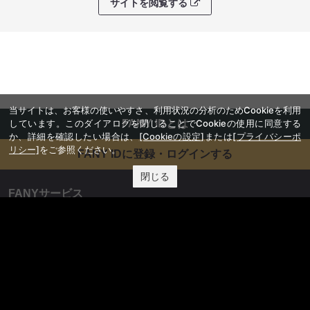
サイトを閲覧する
当サイトは、お客様の使いやすさ、利用状況の分析のためCookieを利用
しています。このダイアログを閉じることでCookieの使用に同意する
FANY IDとは
か、詳細を確認したい場合は、
[Cookieの設定]
または
[プライバシーポ
リシー]
をご参照ください。
FANY IDに登録・ログインする
閉じる
FANYサービス
FANY
FANY Ticket
FANY Online Ticket
FANY Channel
FANY Crowdfunding