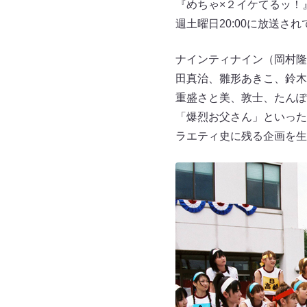
『めちゃ×２イケてるッ！』
週土曜日20:00に放送さ
ナインティナイン（岡村隆
田真治、雛形あきこ、鈴木
重盛さと美、敦士、たんぽ
「爆烈お父さん」といった
ラエティ史に残る企画を生