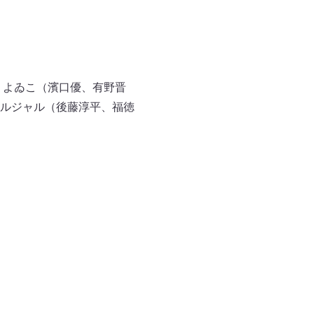
 よゐこ（濱口優、有野晋
ルジャル（後藤淳平、福徳