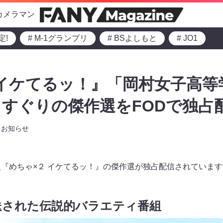
カメラマン
定!
# M-1グランプリ
# BSよしもと
# JO1
 イケてるッ！』「岡村女子高
すぐりの傑作選をFODで独占配
お知らせ
組『めちゃ×２ イケてるッ！』の傑作選が独占配信されています
送された伝説的バラエティ番組