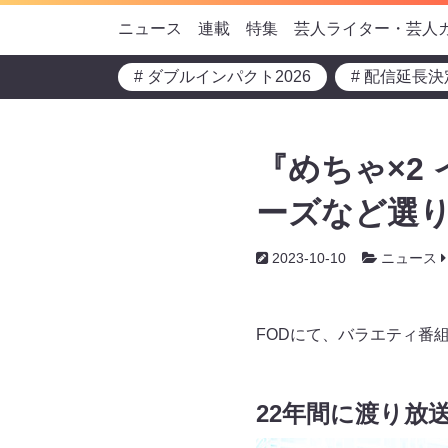
ニュース
連載
特集
芸人ライター・芸人
# ダブルインパクト2026
# 配信延長決
『めちゃ×2
ーズなど選り
2023-10-10
ニュース
FODにて、バラエティ番
22年間に渡り放