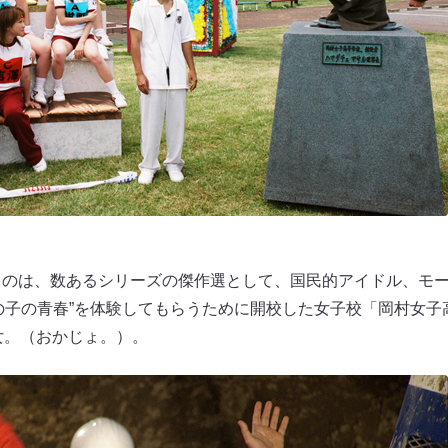
るのは、数あるシリーズの傑作選として、国民的アイドル、モ
の子の青春”を体験してもらうために開校した女子校「岡村女子高
女。（おかじょ。）。