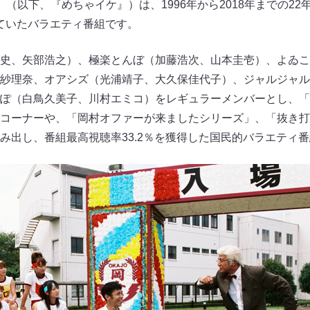
（以下、『めちゃイケ』）は、1996年から2018年までの2
れていたバラエティ番組です。
史、矢部浩之）、極楽とんぼ（加藤浩次、山本圭壱）、よゐこ
紗理奈、オアシズ（光浦靖子、大久保佳代子）、ジャルジャル
ぽ（白鳥久美子、川村エミコ）をレギュラーメンバーとし、「
コーナーや、「岡村オファーが来ましたシリーズ」、「抜き打
み出し、番組最高視聴率33.2％を獲得した国民的バラエティ