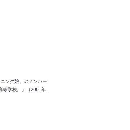
ーニング娘。のメンバー
等学校。」（2001年、