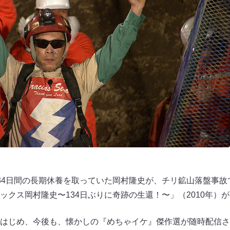
34日間の長期休養を取っていた岡村隆史が、チリ鉱山落盤事故
ックス岡村隆史〜134日ぶりに奇跡の生還！〜」（2010年）
はじめ、今後も、懐かしの『めちゃイケ』傑作選が随時配信さ