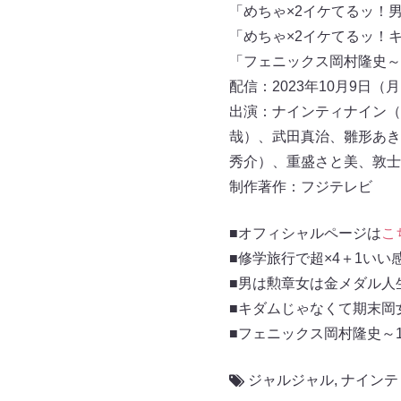
「めちゃ×2イケてるッ！
「めちゃ×2イケてるッ！
「フェニックス岡村隆史～
配信：2023年10月9日（
出演：ナインティナイン（
哉）、武田真治、雛形あき
秀介）、重盛さと美、敦士
制作著作：フジテレビ
■オフィシャルページは
こ
■修学旅行で超×4＋1い
■男は勲章女は金メダル人
■キダムじゃなくて期末岡
■フェニックス岡村隆史～
ジャルジャル
,
ナインテ