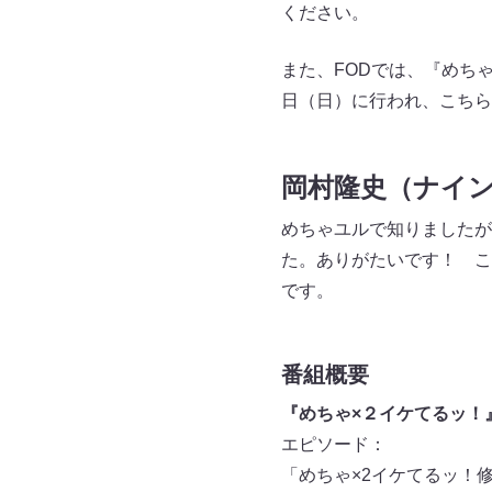
ください。
また、FODでは、『めち
日（日）に行われ、こちら
岡村隆史（ナイ
めちゃユルで知りましたが
た。ありがたいです！ こ
です。
番組概要
『めちゃ×２イケてるッ！
エピソード：
「めちゃ×2イケてるッ！